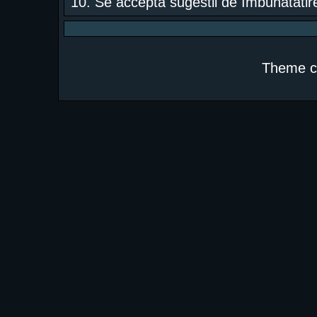
10. Se acceptã sugestii de îmbunãtãtire
Theme c