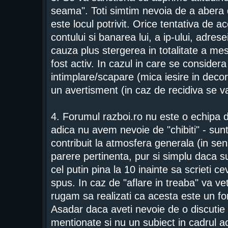
seama". Toti simtim nevoia de a abera 
este locul potrivit. Orice tentativa de 
contului si banarea lui, a ip-ului, adrese
cauza plus stergerea in totalitate a mes
fost activ. In cazul in care se consider
intimplare/scapare (mica iesire in deco
un avertisment (in caz de recidiva se 
4. Forumul razboi.ro nu este o echipa d
adica nu avem nevoie de "chibiti" - sunt
contribuit la atmosfera generala (in se
parere pertinenta, pur si simplu daca su
cel putin pina la 10 inainte sa scrieti c
spus. In caz de "aflare in treaba" va vet
rugam sa realizati ca acesta este un f
Asadar daca aveti nevoie de o discutie 
mentionate si nu un subiect in cadrul a