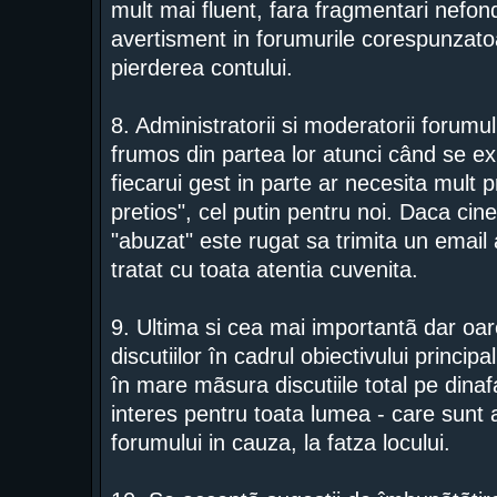
mult mai fluent, fara fragmentari nefond
avertisment in forumurile corespunzatoa
pierderea contului.
8. Administratorii si moderatorii forumu
frumos din partea lor atunci când se ex
fiecarui gest in parte ar necesita mult p
pretios", cel putin pentru noi. Daca cine
"abuzat" este rugat sa trimita un email a
tratat cu toata atentia cuvenita.
9. Ultima si cea mai importantã dar o
discutiilor în cadrul obiectivului princip
în mare mãsura discutiile total pe dinaf
interes pentru toata lumea - care sunt 
forumului in cauza, la fatza locului.