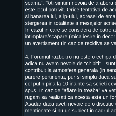
seama". Toti simtim nevoia de a abera d
este locul potrivit. Orice tentativa de a
si banarea lui, a ip-ului, adresei de ema
stergerea in totalitate a mesajelor scrise
In cazul in care se considera de catre a
intimplare/scapare (mica iesire in deco
un avertisment (in caz de recidiva se 
4. Forumul razboi.ro nu este o echipa de
adica nu avem nevoie de "chibiti" - sunt
contribuit la atmosfera generala (in se
parere pertinenta, pur si simplu daca su
cel putin pina la 10 inainte sa scrieti c
spus. In caz de "aflare in treaba" va vet
rugam sa realizati ca acesta este un fo
Asadar daca aveti nevoie de o discutie 
mentionate si nu un subiect in cadrul a