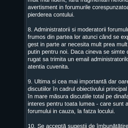
avertisment in forumurile corespunzatoar
pierderea contului.
8. Administratorii si moderatorii forumu
frumos din partea lor atunci când se exp
gest in parte ar necesita mult prea mult 
putin pentru noi. Daca cineva se simte c
rugat sa trimita un email administratorilo
atentia cuvenita.
9. Ultima si cea mai importantã dar o
discutiilor în cadrul obiectivului princip
în mare mãsura discutiile total pe dinaf
interes pentru toata lumea - care sunt 
forumului in cauza, la fatza locului.
10. Se acceptã sugestii de îmbunãtãtire