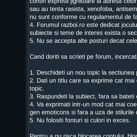
contin expresii jignitoare la adresa celor
sau au tenta rasista, xenofoba, antise
nu sunt conforme cu regulamentul de fa
4. Forumul razboi.ro este dedicat jocului
subiecte si teme de interes exista o sec
5. Nu se accepta alte posturi decat cel
Cand doriti sa scrieti pe forum, incercat
1. Deschideti un nou topic la sectiunea p
2. Dati un titlu care sa exprime cat mai c
topic.
3. Raspundeti la subiect, fara sa bateti
4. Va exprimati intr-un mod cat mai coer
gen emoticons si fara a uza de stiluril
5. Nu folositi fonturi si culori in exces.
Pentru a nu risca blocarea contului, bloc