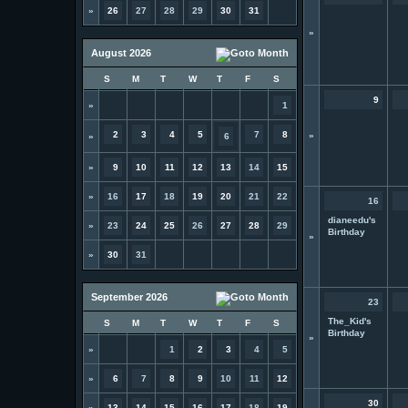
»
26
27
28
29
30
31
»
August 2026
S
M
T
W
T
F
S
9
»
1
2
3
4
5
7
8
»
»
6
»
9
10
11
12
13
14
15
»
16
17
18
19
20
21
22
16
dianeedu's
»
23
24
25
26
27
28
29
Birthday
»
»
30
31
September 2026
23
The_Kid's
S
M
T
W
T
F
S
Birthday
»
»
1
2
3
4
5
»
6
7
8
9
10
11
12
30
»
13
14
15
16
17
18
19