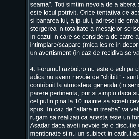
seama". Toti simtim nevoia de a abera d
este locul potrivit. Orice tentativa de a
si banarea lui, a ip-ului, adresei de ema
stergerea in totalitate a mesajelor scrise
In cazul in care se considera de catre a
intimplare/scapare (mica iesire in deco
un avertisment (in caz de recidiva se 
4. Forumul razboi.ro nu este o echipa de
adica nu avem nevoie de "chibiti" - sunt
contribuit la atmosfera generala (in se
parere pertinenta, pur si simplu daca su
cel putin pina la 10 inainte sa scrieti c
spus. In caz de "aflare in treaba" va vet
rugam sa realizati ca acesta este un fo
Asadar daca aveti nevoie de o discutie 
mentionate si nu un subiect in cadrul a