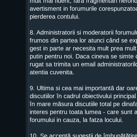
mult mai fluent, fara fragmentari nefond
avertisment in forumurile corespunzatoar
pierderea contului.
8. Administratorii si moderatorii forumu
frumos din partea lor atunci când se exp
gest in parte ar necesita mult prea mult 
putin pentru noi. Daca cineva se simte c
rugat sa trimita un email administratorilo
atentia cuvenita.
9. Ultima si cea mai importantã dar o
discutiilor în cadrul obiectivului princip
în mare mãsura discutiile total pe dinaf
interes pentru toata lumea - care sunt 
forumului in cauza, la fatza locului.
10. Se acceptã sugestii de îmbunãtãtire