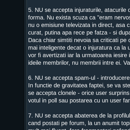
5. NU se accepta injuraturile, atacurile d
forma. Nu exista scuza ca "eram nervos
nu o emisiune televizata in direct, asa c
curat, putina apa rece pe fatza - si dupa
Daca chiar simtiti nevoia sa criticati p
mai inteligente decat o injuratura ca la 
vor fi avertizati iar la urmatoarea iesire
ideile membrilor, nu membrii intre ei. V
6. NU se accepta spam-ul - introducerea
In functie de gravitatea faptei, se va s
se accepta clonele - orice user surprins i
votul in poll sau postarea cu un user f
7. NU se accepta abaterea de la profilul
cand postati pe forum, la un anumit topic.