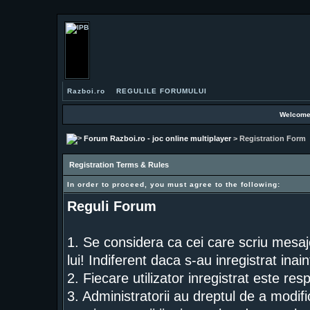
Razboi.ro
REGULILE FORUMULUI
Welcome
Forum Razboi.ro - joc online multiplayer
> Registration Form
Registration Terms & Rules
In order to proceed, you must agree to the following:
Reguli Forum
1. Se considera ca cei care scriu mesaj
lui! Indiferent daca s-au inregistrat inai
2. Fiecare utilizator inregistrat este res
3. Administratorii au dreptul de a modif