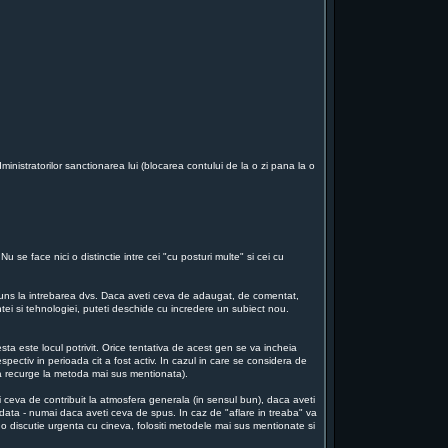
ministratorilor sanctionarea lui (blocarea contului de la o zi pana la o
 se face nici o distinctie intre cei "cu posturi multe" si cei cu
aspuns la intrebarea dvs. Daca aveti ceva de adaugat, de comentat,
intei si tehnologiei, puteti deschide cu incredere un subiect nou.
ta este locul potrivit. Orice tentativa de acest gen se va incheia
espectiv in perioada cit a fost activ. In cazul in care se considera de
 va recurge la metoda mai sus mentionata).
i ceva de contribuit la atmosfera generala (in sensul bun), daca aveti
a odata - numai daca aveti ceva de spus. In caz de "aflare in treaba" va
o discutie urgenta cu cineva, folositi metodele mai sus mentionate si