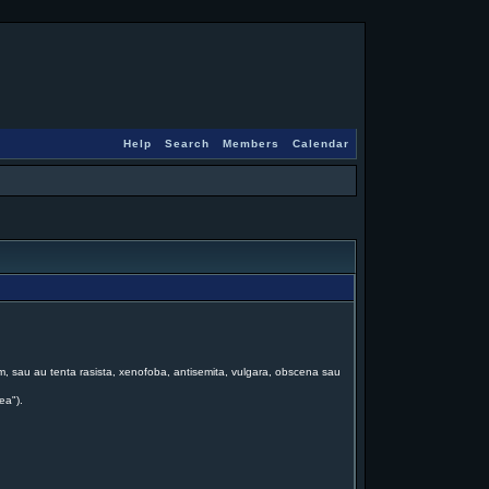
Help
Search
Members
Calendar
forum, sau au tenta rasista, xenofoba, antisemita, vulgara, obscena sau
ea").