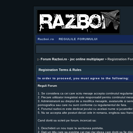
Razboi.ro
REGULILE FORUMULUI
Forum Razboi.ro - joc online multiplayer
> Registration Fo
Registration Terms & Rules
In order to proceed, you must agree to the following:
Reguli Forum
1. Se considera ca cei care scriu mesaje accepta continutul regulamentu
2. Fiecare utilizator inregistrat este responsabil pentru continutul mesaj
3. Administratorii au dreptul de a modifica mesajele, avatarurile si sem
pornografica sau care nu sunt conforme cu regulamentul de fata.
4. Forumul razboi.ro este dedicat jocului cu acelasi nume si jucatorilor
5. Nu se accepta alte posturi decat cele in romana, engleza sau fran
Cand doriti sa scrieti pe forum, incercati sa:
1. Deschideti un nou topic la sectiunea potrivita.
2. Dati un titlu care sa exprime cat mai clar ideea care doriti sa fie dis