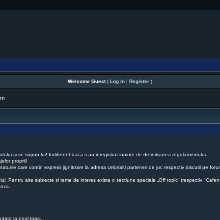
Welcome Guest
(
Log In
|
Register
)
rm
lui si se supun lui! Indiferent daca s-au inregistrat inainte de definitivarea regulamentului.
elor proprii!
naturile care contin expresii jignitoare la adresa celorlalti parteneri de joc respectiv discutii pe 
 lui. Pentru alte subiecte si teme de interes exista o sectiune speciala „Off topic” (respectiv "Cafen
ceza.
cutata la noul topic.