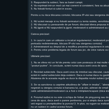
3. Raspundeti la subiect, fara sa bateti campii.
4. Va exprimati intr-un mod cat mai coerent si consistent, fara sa abu
5. Nu folositi fonturi si culori in exces.
Pentru a nu risca blocarea contului, blocarea IP-ului sau stergerea de
1. NU scrieti mesaje si nu folositi semnaturi cu tenta rasista, xenofo
2. NU discutati cu persoanele de pe forum; discutati ideea propusa in
3. NU jigniti si NU raspundeti la jigniri; moderatorii si administratorii 
Cateva precizari:
1. In cazul in care un utilizator a incalcat regulamentul, moderatorii p
perioada nedeterminata, blocara IP-ului sau stergerea contului)
2. Administratorii au dreptul de a modifica prezentul regulament in or
3. Pentru orice problema legata de forum sau joc, de orice natura va ru
Ultimele precizari:
1. Nu se ofera nici un fel de premiu celui care posteaza cit mai multe m
"posturi putine". In concluzie, scrieti numai daca aveti ceva de spus.
2. Reciclati subiectele. Daca aveti ceva de intrebat sau discutat, ca
scrieti in cadrul subiectului deja existent. Daca si numai daca nu gasiti
Abaterea de la aceasta regula va duce la disparitia noului subiect (prin
3. Se va sanctiona cu asprime atitudinea de "aflare in treaba", "abera
negresit cu stergea contului si banarea lui, a ip-ului, adresei de email 
catre administratori/moderatori ca a fost o intimplare/scapare (mica i
4. Forumul razboi.ro nu este o echipa de fotbal, de ping-pong sau de t
ceva de spus, daca aveti o parere pertinenta, pur si simplu daca suntet
veti regasi cu promptitudine la punctul 3. In plus, va rugam sa realiz
nu un subiect in cadrul acestui forum.