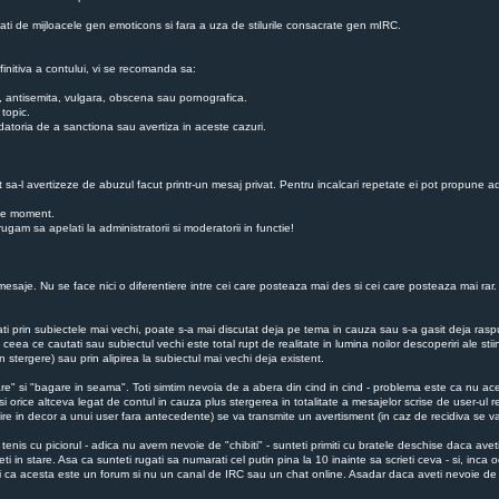
zati de mijloacele gen emoticons si fara a uza de stilurile consacrate gen mIRC.
finitiva a contului, vi se recomanda sa:
ba, antisemita, vulgara, obscena sau pornografica.
 topic.
au datoria de a sanctiona sau avertiza in aceste cazuri.
ot sa-l avertizeze de abuzul facut printr-un mesaj privat. Pentru incalcari repetate ei pot propune ad
ice moment.
gam sa apelati la administratorii si moderatorii in functie!
esaje. Nu se face nici o diferentiere intre cei care posteaza mai des si cei care posteaza mai rar. Nu
utati prin subiectele mai vechi, poate s-a mai discutat deja pe tema in cauza sau s-a gasit deja r
 ceea ce cautati sau subiectul vechi este total rupt de realitate in lumina noilor descoperiri ale sti
 stergere) sau prin alipirea la subiectul mai vechi deja existent.
re" si "bagare in seama". Toti simtim nevoia de a abera din cind in cind - problema este ca nu aces
si orice altceva legat de contul in cauza plus stergerea in totalitate a mesajelor scrise de user-ul r
esire in decor a unui user fara antecedente) se va transmite un avertisment (in caz de recidiva se
enis cu piciorul - adica nu avem nevoie de "chibiti" - sunteti primiti cu bratele deschise daca avet
i in stare. Asa ca sunteti rugati sa numarati cel putin pina la 10 inainte sa scrieti ceva - si, inc
ati ca acesta este un forum si nu un canal de IRC sau un chat online. Asadar daca aveti nevoie de 