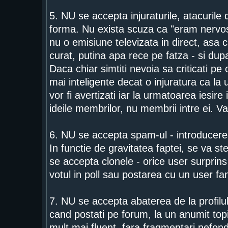
5. NU se accepta injuraturile, atacurile d
forma. Nu exista scuza ca "eram nervos
nu o emisiune televizata in direct, asa c
curat, putina apa rece pe fatza - si dupa
Daca chiar simtiti nevoia sa criticati p
mai inteligente decat o injuratura ca la 
vor fi avertizati iar la urmatoarea iesire
ideile membrilor, nu membrii intre ei. V
6. NU se accepta spam-ul - introducerea
In functie de gravitatea faptei, se va s
se accepta clonele - orice user surprins i
votul in poll sau postarea cu un user f
7. NU se accepta abaterea de la profilul
cand postati pe forum, la un anumit topic.
mult mai fluent, fara fragmentari nefond