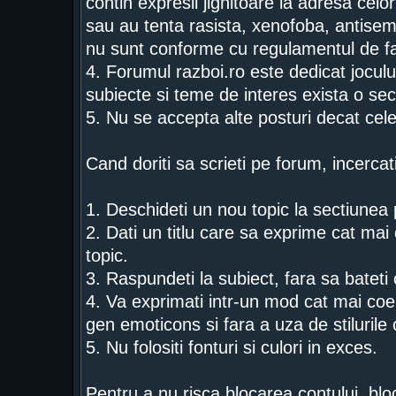
contin expresii jignitoare la adresa celor
sau au tenta rasista, xenofoba, antise
nu sunt conforme cu regulamentul de fa
4. Forumul razboi.ro este dedicat jocului
subiecte si teme de interes exista o sec
5. Nu se accepta alte posturi decat cel
Cand doriti sa scrieti pe forum, incercat
1. Deschideti un nou topic la sectiunea p
2. Dati un titlu care sa exprime cat mai c
topic.
3. Raspundeti la subiect, fara sa bateti
4. Va exprimati intr-un mod cat mai coer
gen emoticons si fara a uza de stiluril
5. Nu folositi fonturi si culori in exces.
Pentru a nu risca blocarea contului, bloc