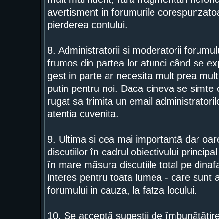
avertisment in forumurile corespunzatoar
pierderea contului.
8. Administratorii si moderatorii forumu
frumos din partea lor atunci când se exp
gest in parte ar necesita mult prea mult 
putin pentru noi. Daca cineva se simte c
rugat sa trimita un email administratorilo
atentia cuvenita.
9. Ultima si cea mai importantã dar o
discutiilor în cadrul obiectivului princip
în mare mãsura discutiile total pe dinaf
interes pentru toata lumea - care sunt 
forumului in cauza, la fatza locului.
10. Se acceptã sugestii de îmbunãtãtire