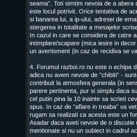
seama". Toti simtim nevoia de a abera d
este locul potrivit. Orice tentativa de a
si banarea lui, a ip-ului, adresei de ema
stergerea in totalitate a mesajelor scrise
In cazul in care se considera de catre a
intimplare/scapare (mica iesire in deco
un avertisment (in caz de recidiva se 
4. Forumul razboi.ro nu este o echipa de
adica nu avem nevoie de "chibiti" - sunt
contribuit la atmosfera generala (in se
parere pertinenta, pur si simplu daca su
cel putin pina la 10 inainte sa scrieti c
spus. In caz de "aflare in treaba" va vet
rugam sa realizati ca acesta este un fo
Asadar daca aveti nevoie de o discutie 
mentionate si nu un subiect in cadrul a