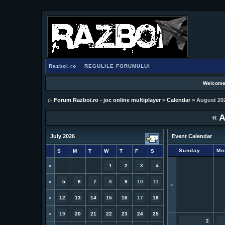
Razboi.ro
REGULILE FORUMULUI
Welcome
Forum Razboi.ro - joc online multiplayer
>
Calendar
> August 20
«
A
July 2026
Event Calendar
Sunday
Mo
S
M
T
W
T
F
S
»
1
2
3
4
»
5
6
7
8
9
10
11
»
»
12
13
14
15
16
17
18
»
19
20
21
22
23
24
25
2