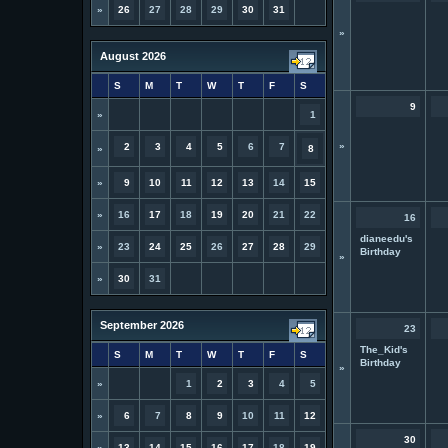
»
26
27
28
29
30
31
»
August 2026
S
M
T
W
T
F
S
9
»
1
»
2
3
4
5
6
7
»
8
»
9
10
11
12
13
14
15
»
16
17
18
19
20
21
22
16
dianeedu's
»
23
24
25
26
27
28
29
Birthday
»
»
30
31
September 2026
23
The_Kid's
S
M
T
W
T
F
S
Birthday
»
»
1
2
3
4
5
»
6
7
8
9
10
11
12
30
»
13
14
15
16
17
18
19