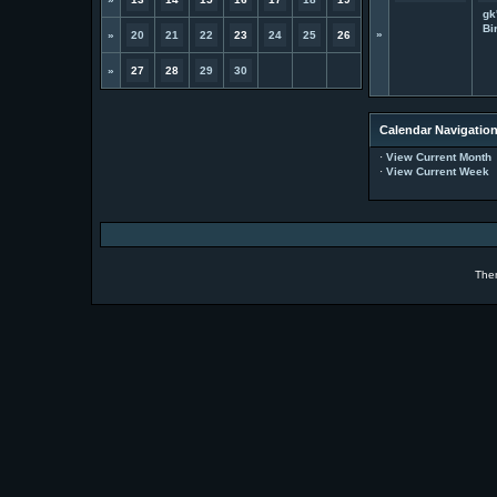
gk
Bi
»
»
20
21
22
23
24
25
26
»
27
28
29
30
Calendar Navigatio
·
View Current Month
·
View Current Week
The