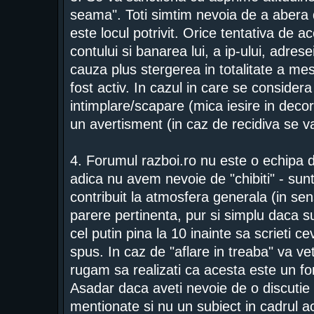
seama". Toti simtim nevoia de a abera 
este locul potrivit. Orice tentativa de 
contului si banarea lui, a ip-ului, adrese
cauza plus stergerea in totalitate a mes
fost activ. In cazul in care se consider
intimplare/scapare (mica iesire in deco
un avertisment (in caz de recidiva se 
4. Forumul razboi.ro nu este o echipa d
adica nu avem nevoie de "chibiti" - sunt
contribuit la atmosfera generala (in se
parere pertinenta, pur si simplu daca su
cel putin pina la 10 inainte sa scrieti c
spus. In caz de "aflare in treaba" va vet
rugam sa realizati ca acesta este un f
Asadar daca aveti nevoie de o discutie 
mentionate si nu un subiect in cadrul a