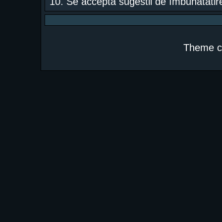
10. Se acceptã sugestii de îmbunãtãtire
Theme c