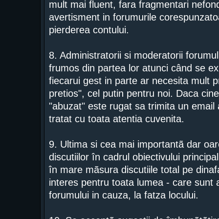
mult mai fluent, fara fragmentari nefond
avertisment in forumurile corespunzatoa
pierderea contului.
8. Administratorii si moderatorii forumu
frumos din partea lor atunci când se ex
fiecarui gest in parte ar necesita mult p
pretios", cel putin pentru noi. Daca cine
"abuzat" este rugat sa trimita un email a
tratat cu toata atentia cuvenita.
9. Ultima si cea mai importantã dar o
discutiilor în cadrul obiectivului princip
în mare mãsura discutiile total pe dinaf
interes pentru toata lumea - care sunt 
forumului in cauza, la fatza locului.