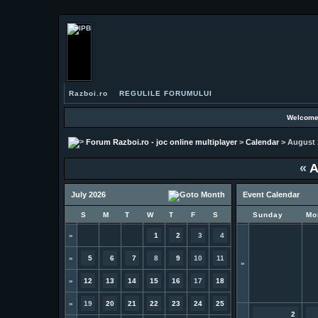
Razboi.ro
REGULILE FORUMULUI
Welcome
Forum Razboi.ro - joc online multiplayer
>
Calendar
> August 
«
A
July 2026
Event Calendar
S
M
T
W
T
F
S
Sunday
Mo
»
1
2
3
4
»
5
6
7
8
9
10
11
»
»
12
13
14
15
16
17
18
»
19
20
21
22
23
24
25
2