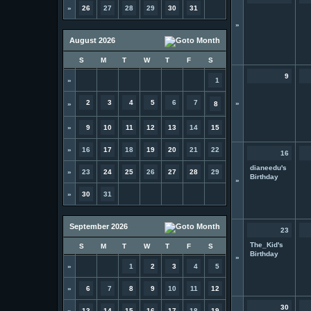
»
26
27
28
29
30
31
»
August 2026
S
M
T
W
T
F
S
9
»
1
2
3
4
5
6
7
»
»
8
»
9
10
11
12
13
14
15
»
16
17
18
19
20
21
22
16
dianeedu's
»
23
24
25
26
27
28
29
Birthday
»
»
30
31
September 2026
23
The_Kid's
S
M
T
W
T
F
S
Birthday
»
»
1
2
3
4
5
»
6
7
8
9
10
11
12
30
»
13
14
15
16
17
18
19