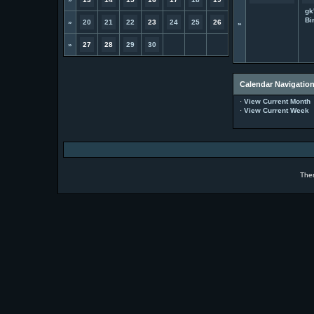
gk
Bi
»
20
21
22
23
24
25
26
»
»
27
28
29
30
Calendar Navigatio
·
View Current Month
·
View Current Week
The