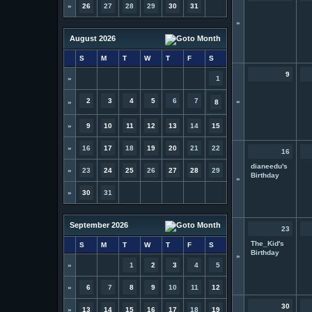
»
26
27
28
29
30
31
»
August 2026
S
M
T
W
T
F
S
9
»
1
2
3
4
5
6
7
»
»
8
»
9
10
11
12
13
14
15
»
16
17
18
19
20
21
22
16
dianeedu's
»
23
24
25
26
27
28
29
Birthday
»
»
30
31
September 2026
23
The_Kid's
S
M
T
W
T
F
S
Birthday
»
»
1
2
3
4
5
»
6
7
8
9
10
11
12
30
»
13
14
15
16
17
18
19