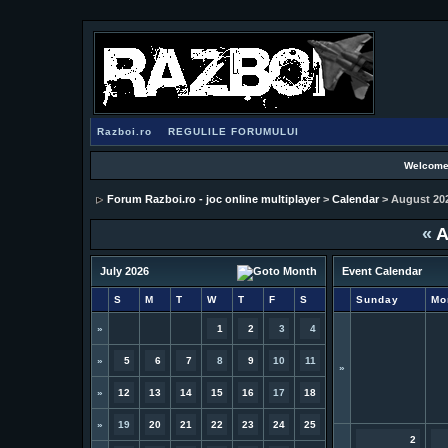
Razboi.ro
REGULILE FORUMULUI
Welcome
Forum Razboi.ro - joc online multiplayer
>
Calendar
> August 20
«
A
July 2026
Event Calendar
S
M
T
W
T
F
S
Sunday
Mo
»
1
2
3
4
»
5
6
7
8
9
10
11
»
»
12
13
14
15
16
17
18
»
19
20
21
22
23
24
25
2