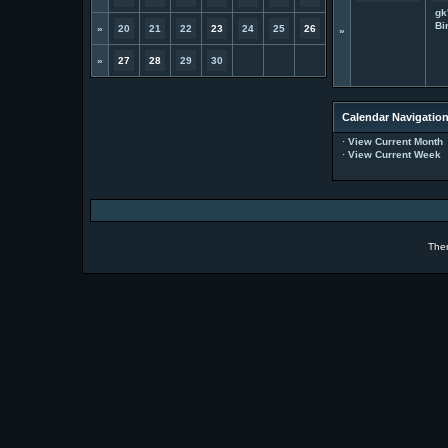
gk
Bi
»
20
21
22
23
24
25
26
»
»
27
28
29
30
Calendar Navigatio
·
View Current Month
·
View Current Week
The