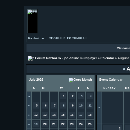
Razboi.ro
REGULILE FORUMULUI
Welcome
Forum Razboi.ro - joc online multiplayer
>
Calendar
> August 
«
A
July 2026
Event Calendar
S
M
T
W
T
F
S
Sunday
Mo
»
1
2
3
4
»
5
6
7
8
9
10
11
»
»
12
13
14
15
16
17
18
»
19
20
21
22
23
24
25
2