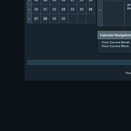
gk
Bi
»
20
21
22
23
24
25
26
»
»
27
28
29
30
Calendar Navigatio
·
View Current Month
·
View Current Week
The