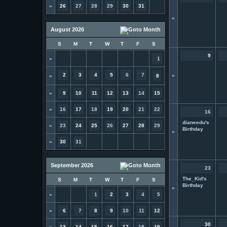
»
26
27
28
29
30
31
»
August 2026
S
M
T
W
T
F
S
9
»
1
2
3
4
5
6
7
»
»
8
»
9
10
11
12
13
14
15
»
16
17
18
19
20
21
22
16
dianeedu's
»
23
24
25
26
27
28
29
Birthday
»
»
30
31
September 2026
23
The_Kid's
S
M
T
W
T
F
S
Birthday
»
»
1
2
3
4
5
»
6
7
8
9
10
11
12
30
»
13
14
15
16
17
18
19