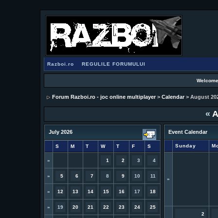
Razboi.ro
REGULILE FORUMULUI
Welcome
Forum Razboi.ro - joc online multiplayer
>
Calendar
> August 20
«
A
July 2026
Event Calendar
Sunday
M
S
M
T
W
T
F
S
»
1
2
3
4
»
5
6
7
8
9
10
11
»
»
12
13
14
15
16
17
18
»
19
20
21
22
23
24
25
2