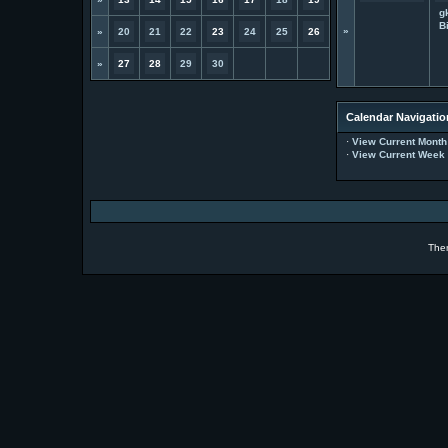
g
B
»
»
20
21
22
23
24
25
26
»
27
28
29
30
Calendar Navigatio
·
View Current Month
·
View Current Week
The