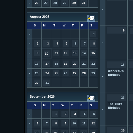
»
26
27
28
29
30
31
»
August 2026
S
M
T
W
T
F
S
9
»
1
»
»
2
3
4
5
6
7
8
9
11
12
13
14
15
»
10
»
16
17
18
19
20
21
22
16
dianeedu's
»
23
24
25
26
27
28
29
Birthday
»
»
30
31
September 2026
23
The_Kid's
S
M
T
W
T
F
S
Birthday
»
»
1
2
3
4
5
»
6
7
8
9
10
11
12
30
»
13
14
15
16
17
18
19