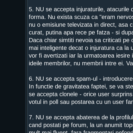
5. NU se accepta injuraturile, atacurile d
forma. Nu exista scuza ca "eram nervos
nu o emisiune televizata in direct, asa c
curat, putina apa rece pe fatza - si dupa
Daca chiar simtiti nevoia sa criticati p
mai inteligente decat o injuratura ca la 
vor fi avertizati iar la urmatoarea iesire
ideile membrilor, nu membrii intre ei. V
6. NU se accepta spam-ul - introducerea
In functie de gravitatea faptei, se va s
se accepta clonele - orice user surprins i
votul in poll sau postarea cu un user f
7. NU se accepta abaterea de la profilul
cand postati pe forum, la un anumit topic.
mult mai fluent, fara fragmentari nefond