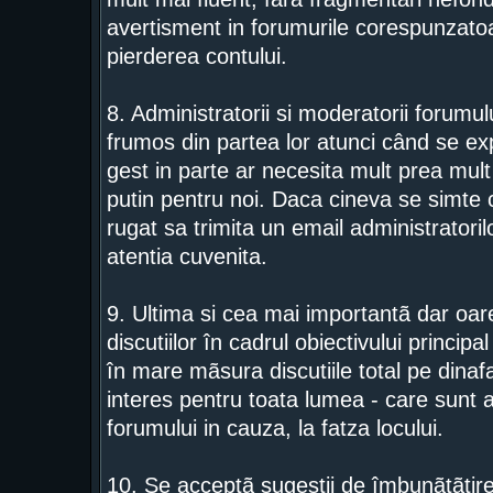
avertisment in forumurile corespunzatoar
pierderea contului.
8. Administratorii si moderatorii forumu
frumos din partea lor atunci când se exp
gest in parte ar necesita mult prea mult 
putin pentru noi. Daca cineva se simte c
rugat sa trimita un email administratorilo
atentia cuvenita.
9. Ultima si cea mai importantã dar o
discutiilor în cadrul obiectivului princip
în mare mãsura discutiile total pe dinaf
interes pentru toata lumea - care sunt 
forumului in cauza, la fatza locului.
10. Se acceptã sugestii de îmbunãtãtire