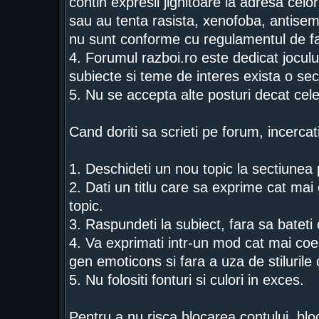
contin expresii jignitoare la adresa celor
sau au tenta rasista, xenofoba, antise
nu sunt conforme cu regulamentul de fa
4. Forumul razboi.ro este dedicat jocului
subiecte si teme de interes exista o sec
5. Nu se accepta alte posturi decat cel
Cand doriti sa scrieti pe forum, incercat
1. Deschideti un nou topic la sectiunea p
2. Dati un titlu care sa exprime cat mai c
topic.
3. Raspundeti la subiect, fara sa bateti
4. Va exprimati intr-un mod cat mai coer
gen emoticons si fara a uza de stiluril
5. Nu folositi fonturi si culori in exces.
Pentru a nu risca blocarea contului, bloc