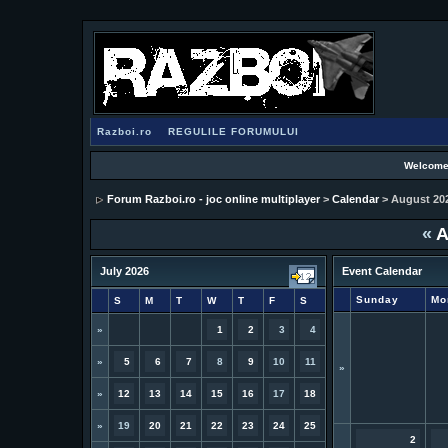
Razboi.ro
REGULILE FORUMULUI
Welcome
Forum Razboi.ro - joc online multiplayer
>
Calendar
> August 20
«
A
July 2026
Event Calendar
Sunday
Mo
S
M
T
W
T
F
S
»
1
2
3
4
»
5
6
7
8
9
10
11
»
»
12
13
14
15
16
17
18
»
19
20
21
22
23
24
25
2