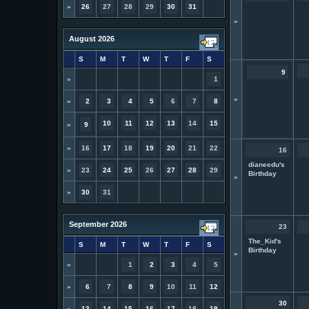
»
26
27
28
29
30
31
»
August 2026
S
M
T
W
T
F
S
9
»
1
»
»
2
3
4
5
6
7
8
10
11
12
13
14
15
»
9
»
16
17
18
19
20
21
22
16
dianeedu's
»
23
24
25
26
27
28
29
Birthday
»
»
30
31
September 2026
23
The_Kid's
S
M
T
W
T
F
S
Birthday
»
»
1
2
3
4
5
»
6
7
8
9
10
11
12
30
»
13
14
15
16
17
18
19