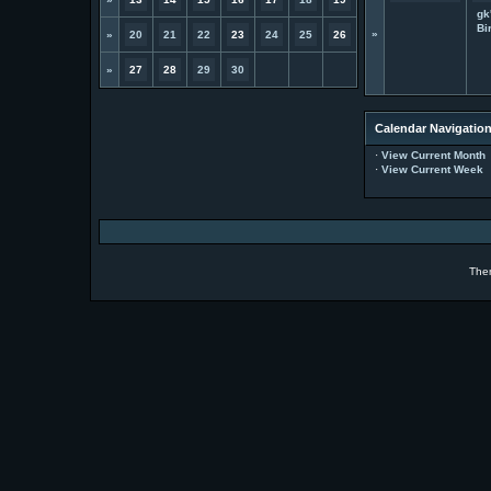
gk
Bi
»
»
20
21
22
23
24
25
26
»
27
28
29
30
Calendar Navigatio
·
View Current Month
·
View Current Week
The