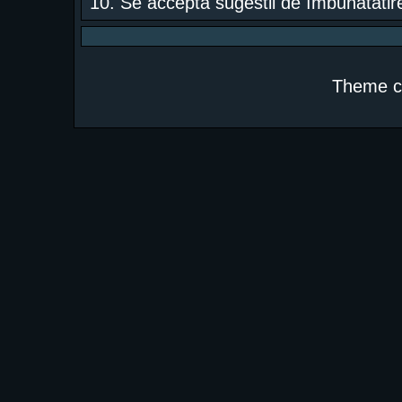
10. Se acceptã sugestii de îmbunãtãtire
Theme c