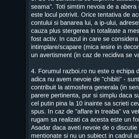
seama". Toti simtim nevoia de a abera 
este locul potrivit. Orice tentativa de 
contului si banarea lui, a ip-ului, adrese
cauza plus stergerea in totalitate a mes
fost activ. In cazul in care se consider
intimplare/scapare (mica iesire in deco
un avertisment (in caz de recidiva se 
4. Forumul razboi.ro nu este o echipa d
adica nu avem nevoie de "chibiti" - sunt
contribuit la atmosfera generala (in se
parere pertinenta, pur si simplu daca su
cel putin pina la 10 inainte sa scrieti c
spus. In caz de "aflare in treaba" va vet
rugam sa realizati ca acesta este un f
Asadar daca aveti nevoie de o discutie 
mentionate si nu un subiect in cadrul a