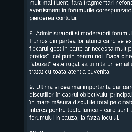
mult mai fluent, fara fragmentari nefond
avertisment in forumurile corespunzatoa
pierderea contului.
8. Administratorii si moderatorii forumu
frumos din partea lor atunci când se ex
fiecarui gest in parte ar necesita mult p
pretios", cel putin pentru noi. Daca cine
"abuzat" este rugat sa trimita un email a
tratat cu toata atentia cuvenita.
9. Ultima si cea mai importantã dar o
discutiilor în cadrul obiectivului princip
în mare mãsura discutiile total pe dinaf
interes pentru toata lumea - care sunt 
forumului in cauza, la fatza locului.