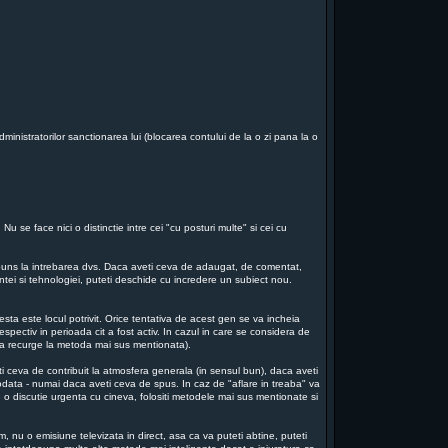
dministratorilor sanctionarea lui (blocarea contului de la o zi pana la o
u se face nici o distinctie intre cei "cu posturi multe" si cei cu
aspuns la intrebarea dvs. Daca aveti ceva de adaugat, de comentat,
iintei si tehnologiei, puteti deschide cu incredere un subiect nou.
sta este locul potrivit. Orice tentativa de acest gen se va incheia
espectiv in perioada cit a fost activ. In cazul in care se considera de
e va recurge la metoda mai sus mentionata).
ti ceva de contribuit la atmosfera generala (in sensul bun), daca aveti
a odata - numai daca aveti ceva de spus. In caz de "aflare in treaba" va
 o discutie urgenta cu cineva, folositi metodele mai sus mentionate si
m, nu o emisiune televizata in direct, asa ca va puteti abtine, puteti