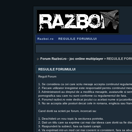
Razboi.ro
REGULILE FORUMULUI
Forum Razboi.ro - joc online multiplayer
> REGULILE FOR
REGULILE FORUMULUI
Reguli Forum
1. Se considera ca cei care scriu mesaje accepta continutul regulament
2. Fiecare utilizator inregistrat este responsabil pentru continutul mesa
3. Administratorii au dreptul de a modifica mesajele, avatarurile si se
pornografica sau care nu sunt conforme cu regulamentul de fata.
4. Forumul razboi.ro este dedicat jocului cu acelasi nume si jucatorilo
5. Nu se accepta alte posturi decat cele in romana, engleza sau fra
Cand doriti sa scrieti pe forum, incercati sa:
1. Deschideti un nou topic la sectiunea potrivita.
2. Dati un titlu care sa exprime cat mai clar ideea care doriti sa fie dis
3. Raspundeti la subiect, fara sa bateti campii.
4. Va exprimati intr-un mod cat mai coerent si consistent, fara sa ab