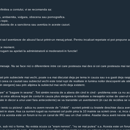
finitiva a contului, vi se recomanda sa:
ba, antisemita, vulgara, obscena sau pornografica.
 topic.
 au datoria de a sanctiona sau avertiza in aceste cazuri.
ot sa-l avertizeze de abuzul facut printr-un mesaj privat. Pentru incalcari repetate ei pot propune a
rice moment.
gam sa apelati la administratorii si moderatorii in functie!
esaje. Nu se face nici o diferentiere intre cei care posteaza mai des si cei care posteaza mai rar. N
utati prin subiectele mai vechi, poate s-a mai discutat deja pe tema in cauza sau s-a gasit deja r
i ceea ce cautati sau subiectul vechi este total rupt de realitate in lumina noilor descoperiri ale st
n stergere) sau prin alipirea la subiectul mai vechi deja existent.
are" si "bagare in seama". Toti simtim nevoia de a abera din cind in cind - problema este ca nu ace
 si orice altceva legat de contul in cauza plus stergerea in totalitate a mesajelor scrise de user-ul r
iesire in decor a unui user fara antecedente) se va transmite un avertisment (in caz de recidiva s
enis cu piciorul - adica nu avem nevoie de "chibiti" - sunteti primiti cu bratele deschise daca ave
i in stare. Asa ca sunteti rugati sa numarati cel putin pina la 10 inainte sa scrieti ceva - si, inc
zati ca acesta este un forum si nu un canal de IRC sau un chat online. Asadar daca aveti nevoie de
niile, sub nici o forma. Nu exista scuza ca "eram nervos", "nu se mai putea" s.a. Acesta este un foru