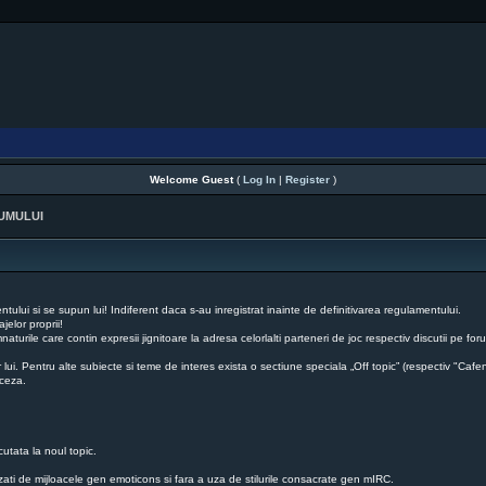
Welcome Guest
(
Log In
|
Register
)
UMULUI
ului si se supun lui! Indiferent daca s-au inregistrat inainte de definitivarea regulamentului.
jelor proprii!
mnaturile care contin expresii jignitoare la adresa celorlalti parteneri de joc respectiv discutii pe
r lui. Pentru alte subiecte si teme de interes exista o sectiune speciala „Off topic” (respectiv "Cafe
nceza.
cutata la noul topic.
uzati de mijloacele gen emoticons si fara a uza de stilurile consacrate gen mIRC.