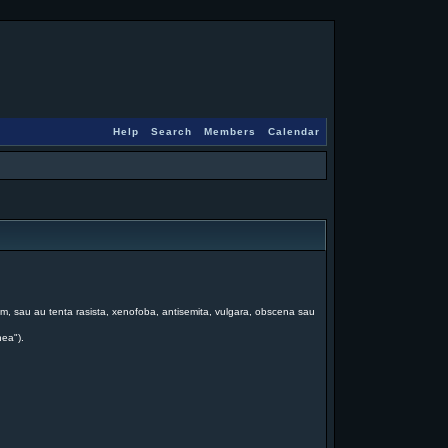
Help
Search
Members
Calendar
 forum, sau au tenta rasista, xenofoba, antisemita, vulgara, obscena sau
nea").