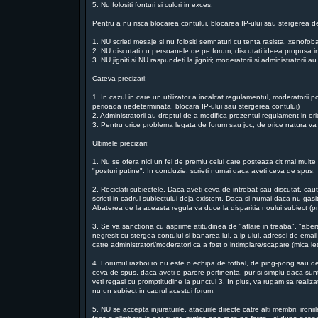
5. Nu folositi fonturi si culori in exces.
Pentru a nu risca blocarea contului, blocarea IP-ului sau stergerea de
1. NU scrieti mesaje si nu folositi semnaturi cu tenta rasista, xenofo
2. NU discutati cu persoanele de pe forum; discutati ideea propusa in
3. NU jigniti si NU raspundeti la jigniri; moderatorii si administratorii
Cateva precizari:
1. In cazul in care un utilizator a incalcat regulamentul, moderatorii p
perioada nedeterminata, blocara IP-ului sau stergerea contului)
2. Administratorii au dreptul de a modifica prezentul regulament in o
3. Pentru orice problema legata de forum sau joc, de orice natura va ru
Ultimele precizari:
1. Nu se ofera nici un fel de premiu celui care posteaza cit mai multe m
"posturi putine". In concluzie, scrieti numai daca aveti ceva de spus.
2. Reciclati subiectele. Daca aveti ceva de intrebat sau discutat, ca
scrieti in cadrul subiectului deja existent. Daca si numai daca nu gasit
Abaterea de la aceasta regula va duce la disparitia noului subiect (pri
3. Se va sanctiona cu asprime atitudinea de "aflare in treaba", "aber
negresit cu stergea contului si banarea lui, a ip-ului, adresei de email
catre administratori/moderatori ca a fost o intimplare/scapare (mica 
4. Forumul razboi.ro nu este o echipa de fotbal, de ping-pong sau de t
ceva de spus, daca aveti o parere pertinenta, pur si simplu daca suntet
veti regasi cu promptitudine la punctul 3. In plus, va rugam sa reali
nu un subiect in cadrul acestui forum.
5. NU se accepta injuraturile, atacurile directe catre alti membri, iro