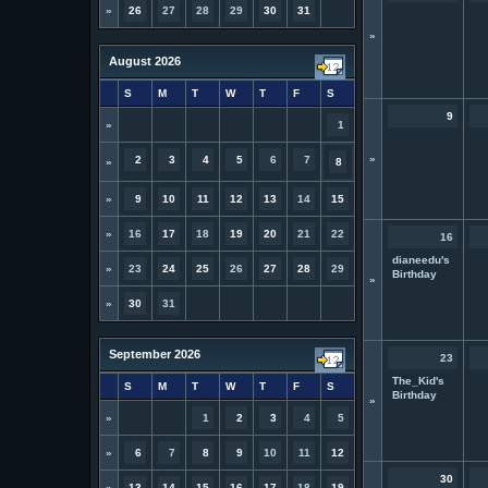
»
26
27
28
29
30
31
»
August 2026
S
M
T
W
T
F
S
9
»
1
»
2
3
4
5
6
7
»
8
»
9
10
11
12
13
14
15
»
16
17
18
19
20
21
22
16
dianeedu's
»
23
24
25
26
27
28
29
Birthday
»
»
30
31
September 2026
23
The_Kid's
S
M
T
W
T
F
S
Birthday
»
»
1
2
3
4
5
»
6
7
8
9
10
11
12
30
»
13
14
15
16
17
18
19