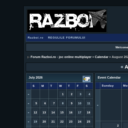
Razboi.ro
REGULILE FORUMULUI
Welcome
Forum Razboi.ro - joc online multiplayer
>
Calendar
> August 20
«
A
July 2026
Event Calendar
Sunday
Mo
S
M
T
W
T
F
S
»
1
2
3
4
»
5
6
7
8
9
10
11
»
»
12
13
14
15
16
17
18
»
19
20
21
22
23
24
25
2