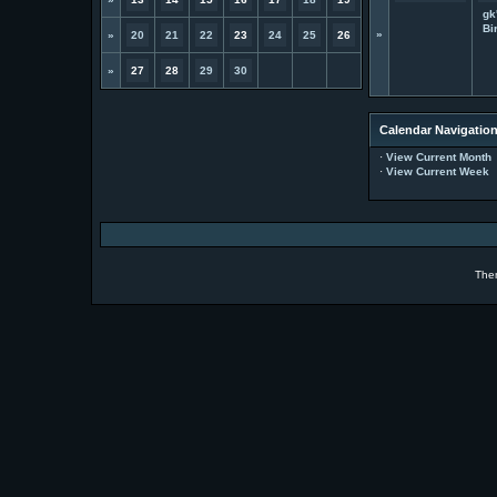
gk
Bi
»
»
20
21
22
23
24
25
26
»
27
28
29
30
Calendar Navigatio
·
View Current Month
·
View Current Week
The