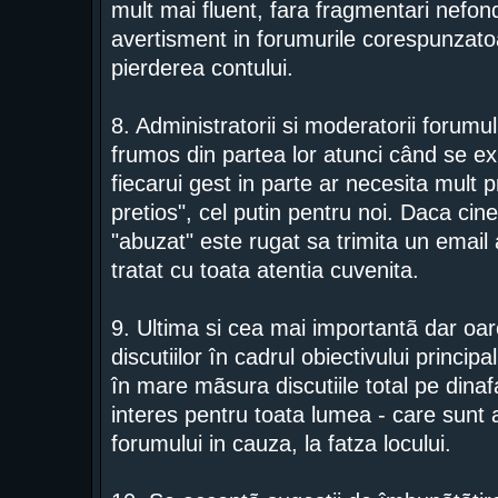
mult mai fluent, fara fragmentari nefond
avertisment in forumurile corespunzatoa
pierderea contului.
8. Administratorii si moderatorii forumu
frumos din partea lor atunci când se ex
fiecarui gest in parte ar necesita mult p
pretios", cel putin pentru noi. Daca cine
"abuzat" este rugat sa trimita un email a
tratat cu toata atentia cuvenita.
9. Ultima si cea mai importantã dar o
discutiilor în cadrul obiectivului princip
în mare mãsura discutiile total pe dinaf
interes pentru toata lumea - care sunt 
forumului in cauza, la fatza locului.