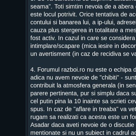
seama". Toti simtim nevoia de a abera 
este locul potrivit. Orice tentativa de 
contului si banarea lui, a ip-ului, adrese
cauza plus stergerea in totalitate a mes
fost activ. In cazul in care se consider
intimplare/scapare (mica iesire in deco
un avertisment (in caz de recidiva se 
4. Forumul razboi.ro nu este o echipa d
adica nu avem nevoie de "chibiti" - sunt
contribuit la atmosfera generala (in se
parere pertinenta, pur si simplu daca su
cel putin pina la 10 inainte sa scrieti c
spus. In caz de "aflare in treaba" va vet
rugam sa realizati ca acesta este un f
Asadar daca aveti nevoie de o discutie 
mentionate si nu un subiect in cadrul a