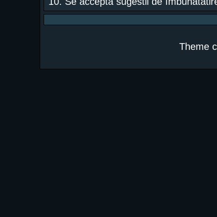
10. Se acceptã sugestii de îmbunãtãtire
Theme c