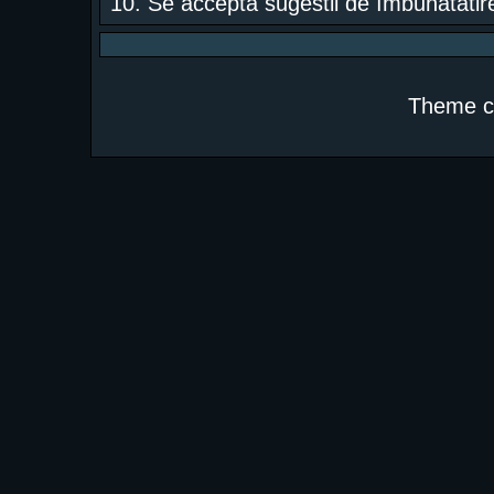
10. Se acceptã sugestii de îmbunãtãtire
Theme c