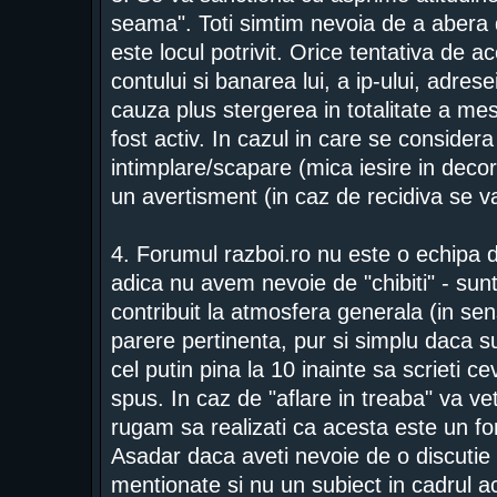
seama". Toti simtim nevoia de a abera 
este locul potrivit. Orice tentativa de 
contului si banarea lui, a ip-ului, adrese
cauza plus stergerea in totalitate a mes
fost activ. In cazul in care se consider
intimplare/scapare (mica iesire in deco
un avertisment (in caz de recidiva se 
4. Forumul razboi.ro nu este o echipa d
adica nu avem nevoie de "chibiti" - sunt
contribuit la atmosfera generala (in se
parere pertinenta, pur si simplu daca su
cel putin pina la 10 inainte sa scrieti c
spus. In caz de "aflare in treaba" va vet
rugam sa realizati ca acesta este un f
Asadar daca aveti nevoie de o discutie 
mentionate si nu un subiect in cadrul a