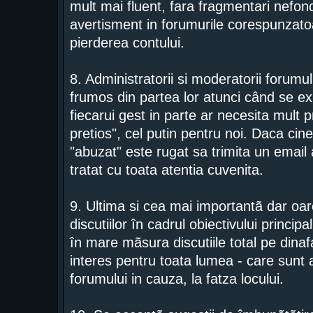
mult mai fluent, fara fragmentari nefond
avertisment in forumurile corespunzatoa
pierderea contului.
8. Administratorii si moderatorii forumu
frumos din partea lor atunci când se ex
fiecarui gest in parte ar necesita mult p
pretios", cel putin pentru noi. Daca cine
"abuzat" este rugat sa trimita un email a
tratat cu toata atentia cuvenita.
9. Ultima si cea mai importantã dar o
discutiilor în cadrul obiectivului princip
în mare mãsura discutiile total pe dinaf
interes pentru toata lumea - care sunt 
forumului in cauza, la fatza locului.