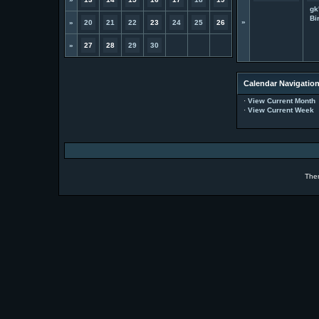
gk
Bi
»
»
20
21
22
23
24
25
26
»
27
28
29
30
Calendar Navigatio
·
View Current Month
·
View Current Week
The