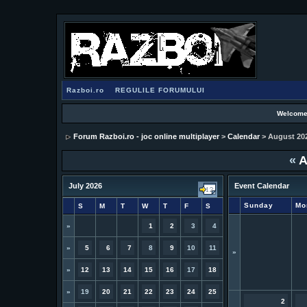
Razboi.ro
REGULILE FORUMULUI
Welcome
Forum Razboi.ro - joc online multiplayer
>
Calendar
> August 20
«
A
July 2026
Event Calendar
Sunday
Mo
S
M
T
W
T
F
S
»
1
2
3
4
»
5
6
7
8
9
10
11
»
»
12
13
14
15
16
17
18
»
19
20
21
22
23
24
25
2