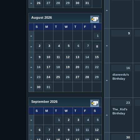
»
26
27
28
29
30
31
»
August 2026
S
M
T
W
T
F
S
9
»
1
»
2
3
4
5
6
7
»
8
»
9
10
11
12
13
14
15
»
16
17
18
19
20
21
22
16
dianeedu's
»
23
24
25
26
27
28
29
Birthday
»
»
30
31
September 2026
23
The_Kid's
S
M
T
W
T
F
S
Birthday
»
»
1
2
3
4
5
»
6
7
8
9
10
11
12
30
»
13
14
15
16
17
18
19