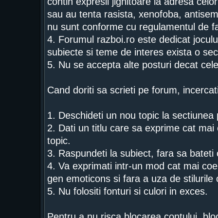
contin expresii jignitoare la adresa celor
sau au tenta rasista, xenofoba, antise
nu sunt conforme cu regulamentul de fa
4. Forumul razboi.ro este dedicat jocului
subiecte si teme de interes exista o sec
5. Nu se accepta alte posturi decat cel
Cand doriti sa scrieti pe forum, incercat
1. Deschideti un nou topic la sectiunea p
2. Dati un titlu care sa exprime cat mai c
topic.
3. Raspundeti la subiect, fara sa bateti
4. Va exprimati intr-un mod cat mai coer
gen emoticons si fara a uza de stiluril
5. Nu folositi fonturi si culori in exces.
Pentru a nu risca blocarea contului, bloc