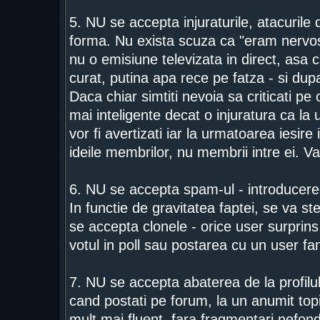
5. NU se accepta injuraturile, atacurile d
forma. Nu exista scuza ca "eram nervos
nu o emisiune televizata in direct, asa c
curat, putina apa rece pe fatza - si dupa
Daca chiar simtiti nevoia sa criticati p
mai inteligente decat o injuratura ca la 
vor fi avertizati iar la urmatoarea iesire
ideile membrilor, nu membrii intre ei. V
6. NU se accepta spam-ul - introducerea
In functie de gravitatea faptei, se va s
se accepta clonele - orice user surprins i
votul in poll sau postarea cu un user f
7. NU se accepta abaterea de la profilul
cand postati pe forum, la un anumit topic.
mult mai fluent, fara fragmentari nefond