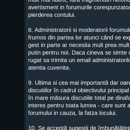
avertisment in forumurile corespunzatoar
pierderea contului.
8. Administratorii si moderatorii forumu
frumos din partea lor atunci când se exp
gest in parte ar necesita mult prea mult 
putin pentru noi. Daca cineva se simte c
rugat sa trimita un email administratorilo
atentia cuvenita.
9. Ultima si cea mai importantã dar o
discutiilor în cadrul obiectivului princip
în mare mãsura discutiile total pe dinaf
interes pentru toata lumea - care sunt 
forumului in cauza, la fatza locului.
10. Se acceptã sugestii de îmbunãtãtire