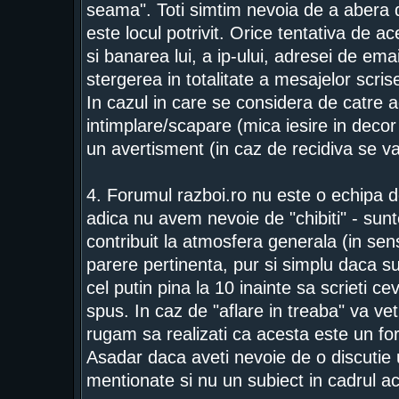
seama". Toti simtim nevoia de a abera d
este locul potrivit. Orice tentativa de a
si banarea lui, a ip-ului, adresei de ema
stergerea in totalitate a mesajelor scrise
In cazul in care se considera de catre a
intimplare/scapare (mica iesire in deco
un avertisment (in caz de recidiva se 
4. Forumul razboi.ro nu este o echipa de
adica nu avem nevoie de "chibiti" - sunt
contribuit la atmosfera generala (in se
parere pertinenta, pur si simplu daca su
cel putin pina la 10 inainte sa scrieti c
spus. In caz de "aflare in treaba" va vet
rugam sa realizati ca acesta este un fo
Asadar daca aveti nevoie de o discutie 
mentionate si nu un subiect in cadrul a