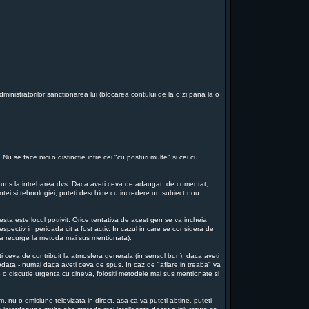
dministratorilor sanctionarea lui (blocarea contului de la o zi pana la o
u se face nici o distinctie intre cei "cu posturi multe" si cei cu
aspuns la intrebarea dvs. Daca aveti ceva de adaugat, de comentat,
iintei si tehnologiei, puteti deschide cu incredere un subiect nou.
sta este locul potrivit. Orice tentativa de acest gen se va incheia
espectiv in perioada cit a fost activ. In cazul in care se considera de
e va recurge la metoda mai sus mentionata).
ti ceva de contribuit la atmosfera generala (in sensul bun), daca aveti
a odata - numai daca aveti ceva de spus. In caz de "aflare in treaba" va
 o discutie urgenta cu cineva, folositi metodele mai sus mentionate si
m, nu o emisiune televizata in direct, asa ca va puteti abtine, puteti