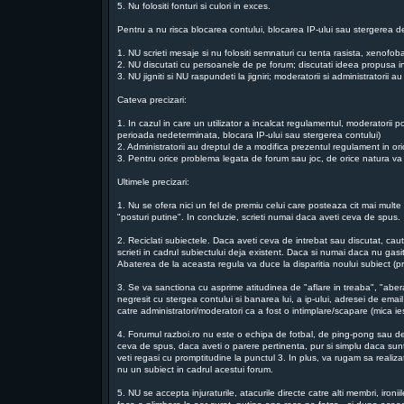
5. Nu folositi fonturi si culori in exces.
Pentru a nu risca blocarea contului, blocarea IP-ului sau stergerea de
1. NU scrieti mesaje si nu folositi semnaturi cu tenta rasista, xenofo
2. NU discutati cu persoanele de pe forum; discutati ideea propusa in
3. NU jigniti si NU raspundeti la jigniri; moderatorii si administratorii
Cateva precizari:
1. In cazul in care un utilizator a incalcat regulamentul, moderatorii p
perioada nedeterminata, blocara IP-ului sau stergerea contului)
2. Administratorii au dreptul de a modifica prezentul regulament in o
3. Pentru orice problema legata de forum sau joc, de orice natura va ru
Ultimele precizari:
1. Nu se ofera nici un fel de premiu celui care posteaza cit mai multe m
"posturi putine". In concluzie, scrieti numai daca aveti ceva de spus.
2. Reciclati subiectele. Daca aveti ceva de intrebat sau discutat, ca
scrieti in cadrul subiectului deja existent. Daca si numai daca nu gasit
Abaterea de la aceasta regula va duce la disparitia noului subiect (pri
3. Se va sanctiona cu asprime atitudinea de "aflare in treaba", "aber
negresit cu stergea contului si banarea lui, a ip-ului, adresei de email
catre administratori/moderatori ca a fost o intimplare/scapare (mica 
4. Forumul razboi.ro nu este o echipa de fotbal, de ping-pong sau de t
ceva de spus, daca aveti o parere pertinenta, pur si simplu daca suntet
veti regasi cu promptitudine la punctul 3. In plus, va rugam sa reali
nu un subiect in cadrul acestui forum.
5. NU se accepta injuraturile, atacurile directe catre alti membri, iro