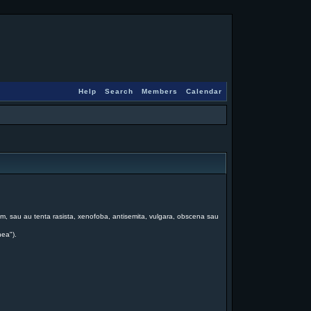
Help
Search
Members
Calendar
 forum, sau au tenta rasista, xenofoba, antisemita, vulgara, obscena sau
nea").