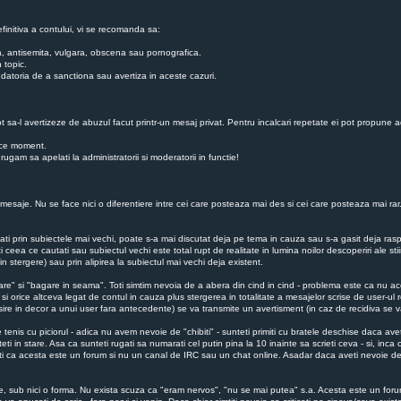
finitiva a contului, vi se recomanda sa:
ba, antisemita, vulgara, obscena sau pornografica.
 topic.
 au datoria de a sanctiona sau avertiza in aceste cazuri.
ot sa-l avertizeze de abuzul facut printr-un mesaj privat. Pentru incalcari repetate ei pot propune a
rice moment.
gam sa apelati la administratorii si moderatorii in functie!
esaje. Nu se face nici o diferentiere intre cei care posteaza mai des si cei care posteaza mai rar. N
utati prin subiectele mai vechi, poate s-a mai discutat deja pe tema in cauza sau s-a gasit deja r
i ceea ce cautati sau subiectul vechi este total rupt de realitate in lumina noilor descoperiri ale st
n stergere) sau prin alipirea la subiectul mai vechi deja existent.
are" si "bagare in seama". Toti simtim nevoia de a abera din cind in cind - problema este ca nu ace
 si orice altceva legat de contul in cauza plus stergerea in totalitate a mesajelor scrise de user-ul r
iesire in decor a unui user fara antecedente) se va transmite un avertisment (in caz de recidiva s
enis cu piciorul - adica nu avem nevoie de "chibiti" - sunteti primiti cu bratele deschise daca ave
i in stare. Asa ca sunteti rugati sa numarati cel putin pina la 10 inainte sa scrieti ceva - si, inc
zati ca acesta este un forum si nu un canal de IRC sau un chat online. Asadar daca aveti nevoie de
niile, sub nici o forma. Nu exista scuza ca "eram nervos", "nu se mai putea" s.a. Acesta este un foru