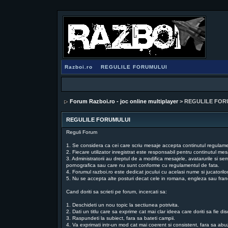
Razboi.ro
REGULILE FORUMULUI
Forum Razboi.ro - joc online multiplayer
> REGULILE FOR
REGULILE FORUMULUI
Reguli Forum
1. Se considera ca cei care scriu mesaje accepta continutul regulament
2. Fiecare utilizator inregistrat este responsabil pentru continutul mesa
3. Administratorii au dreptul de a modifica mesajele, avatarurile si se
pornografica sau care nu sunt conforme cu regulamentul de fata.
4. Forumul razboi.ro este dedicat jocului cu acelasi nume si jucatorilo
5. Nu se accepta alte posturi decat cele in romana, engleza sau fra
Cand doriti sa scrieti pe forum, incercati sa:
1. Deschideti un nou topic la sectiunea potrivita.
2. Dati un titlu care sa exprime cat mai clar ideea care doriti sa fie dis
3. Raspundeti la subiect, fara sa bateti campii.
4. Va exprimati intr-un mod cat mai coerent si consistent, fara sa ab