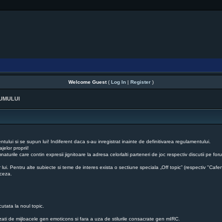
Welcome Guest
(
Log In
|
Register
)
UMULUI
ului si se supun lui! Indiferent daca s-au inregistrat inainte de definitivarea regulamentului.
jelor proprii!
mnaturile care contin expresii jignitoare la adresa celorlalti parteneri de joc respectiv discutii pe
r lui. Pentru alte subiecte si teme de interes exista o sectiune speciala „Off topic” (respectiv "Cafe
nceza.
cutata la noul topic.
uzati de mijloacele gen emoticons si fara a uza de stilurile consacrate gen mIRC.