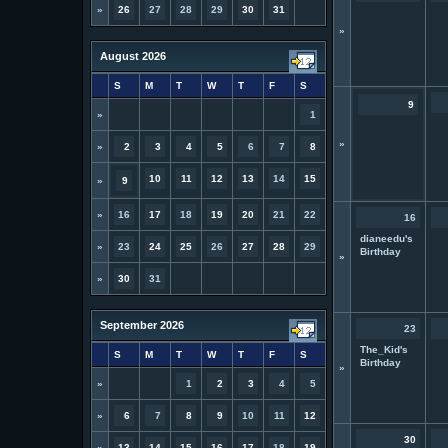
»
26
27
28
29
30
31
»
August 2026
S
M
T
W
T
F
S
9
»
1
»
»
2
3
4
5
6
7
8
10
11
12
13
14
15
»
9
»
16
17
18
19
20
21
22
16
dianeedu's
»
23
24
25
26
27
28
29
Birthday
»
»
30
31
September 2026
23
The_Kid's
S
M
T
W
T
F
S
Birthday
»
»
1
2
3
4
5
»
6
7
8
9
10
11
12
30
»
13
14
15
16
17
18
19