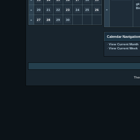
gk
Bi
»
»
20
21
22
23
24
25
26
»
27
28
29
30
Calendar Navigatio
·
View Current Month
·
View Current Week
The