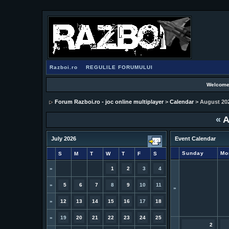
Razboi.ro
REGULILE FORUMULUI
Welcome
Forum Razboi.ro - joc online multiplayer
>
Calendar
> August 20
«
A
July 2026
Event Calendar
Sunday
Mo
S
M
T
W
T
F
S
»
1
2
3
4
»
5
6
7
8
9
10
11
»
»
12
13
14
15
16
17
18
»
19
20
21
22
23
24
25
2