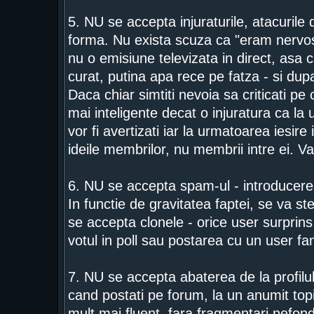
5. NU se accepta injuraturile, atacurile d
forma. Nu exista scuza ca "eram nervos
nu o emisiune televizata in direct, asa c
curat, putina apa rece pe fatza - si dupa
Daca chiar simtiti nevoia sa criticati p
mai inteligente decat o injuratura ca la 
vor fi avertizati iar la urmatoarea iesire
ideile membrilor, nu membrii intre ei. V
6. NU se accepta spam-ul - introducerea
In functie de gravitatea faptei, se va s
se accepta clonele - orice user surprins i
votul in poll sau postarea cu un user f
7. NU se accepta abaterea de la profilul
cand postati pe forum, la un anumit topic.
mult mai fluent, fara fragmentari nefond