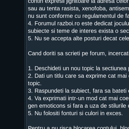
contin expresii jignitoare la adresa celor
sau au tenta rasista, xenofoba, antise
nu sunt conforme cu regulamentul de fa
4. Forumul razboi.ro este dedicat jocului
subiecte si teme de interes exista o sec
5. Nu se accepta alte posturi decat cel
Cand doriti sa scrieti pe forum, incercat
1. Deschideti un nou topic la sectiunea p
2. Dati un titlu care sa exprime cat mai c
topic.
3. Raspundeti la subiect, fara sa bateti
4. Va exprimati intr-un mod cat mai coer
gen emoticons si fara a uza de stiluril
5. Nu folositi fonturi si culori in exces.
Pentru a nu risca blocarea contului, bloc