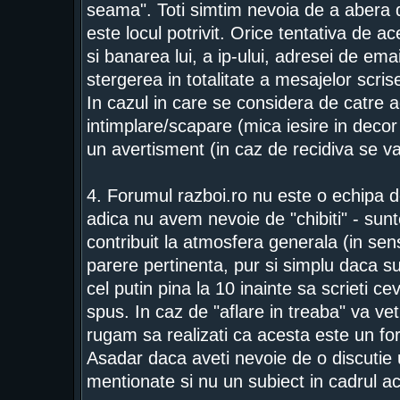
seama". Toti simtim nevoia de a abera d
este locul potrivit. Orice tentativa de a
si banarea lui, a ip-ului, adresei de ema
stergerea in totalitate a mesajelor scrise
In cazul in care se considera de catre a
intimplare/scapare (mica iesire in deco
un avertisment (in caz de recidiva se 
4. Forumul razboi.ro nu este o echipa de
adica nu avem nevoie de "chibiti" - sunt
contribuit la atmosfera generala (in se
parere pertinenta, pur si simplu daca su
cel putin pina la 10 inainte sa scrieti c
spus. In caz de "aflare in treaba" va vet
rugam sa realizati ca acesta este un fo
Asadar daca aveti nevoie de o discutie 
mentionate si nu un subiect in cadrul a