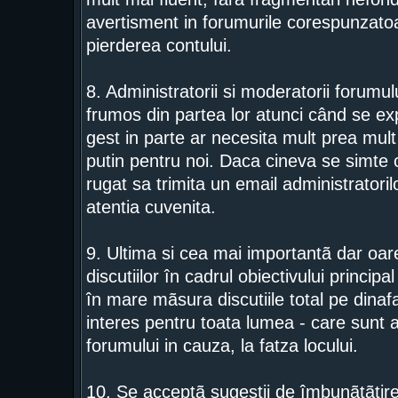
avertisment in forumurile corespunzatoar
pierderea contului.
8. Administratorii si moderatorii forumu
frumos din partea lor atunci când se exp
gest in parte ar necesita mult prea mult 
putin pentru noi. Daca cineva se simte c
rugat sa trimita un email administratorilo
atentia cuvenita.
9. Ultima si cea mai importantã dar o
discutiilor în cadrul obiectivului princip
în mare mãsura discutiile total pe dinaf
interes pentru toata lumea - care sunt 
forumului in cauza, la fatza locului.
10. Se acceptã sugestii de îmbunãtãtire