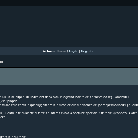
Welcome Guest
(
Log In
|
Register
)
rm
lui si se supun lui! Indiferent daca s-au inregistrat inainte de definitivarea regulamentului.
elor proprii!
naturile care contin expresii jignitoare la adresa celorlalti parteneri de joc respectiv discutii pe 
 lui. Pentru alte subiecte si teme de interes exista o sectiune speciala „Off topic” (respectiv "Cafen
ceza.
cutata la noul topic.