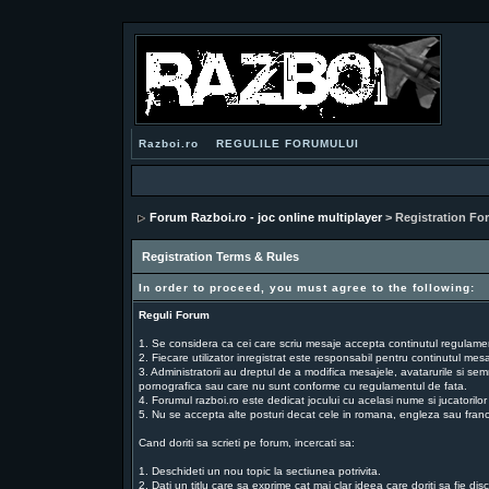
Razboi.ro
REGULILE FORUMULUI
Forum Razboi.ro - joc online multiplayer
> Registration Fo
Registration Terms & Rules
In order to proceed, you must agree to the following:
Reguli Forum
1. Se considera ca cei care scriu mesaje accepta continutul regulamentu
2. Fiecare utilizator inregistrat este responsabil pentru continutul mesaj
3. Administratorii au dreptul de a modifica mesajele, avatarurile si sem
pornografica sau care nu sunt conforme cu regulamentul de fata.
4. Forumul razboi.ro este dedicat jocului cu acelasi nume si jucatorilor
5. Nu se accepta alte posturi decat cele in romana, engleza sau fran
Cand doriti sa scrieti pe forum, incercati sa:
1. Deschideti un nou topic la sectiunea potrivita.
2. Dati un titlu care sa exprime cat mai clar ideea care doriti sa fie dis