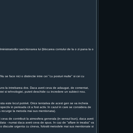
ministratorilor sanctionarea lui (blocarea contului de la o zi pana la o
 se face nici o distinctie intre cei "cu posturi multe" si cei cu
aspuns la intrebarea dvs. Daca aveti ceva de adaugat, de comentat,
intei si tehnologiei, puteti deschide cu incredere un subiect nou.
ta este locul potrivit. Orice tentativa de acest gen se va incheia
espectiv in perioada cit a fost activ. In cazul in care se considera de
 va recurge la metoda mai sus mentionata).
i ceva de contribuit la atmosfera generala (in sensul bun), daca aveti
a odata - numai daca aveti ceva de spus. In caz de "aflare in treaba" va
o discutie urgenta cu cineva, folositi metodele mai sus mentionate si