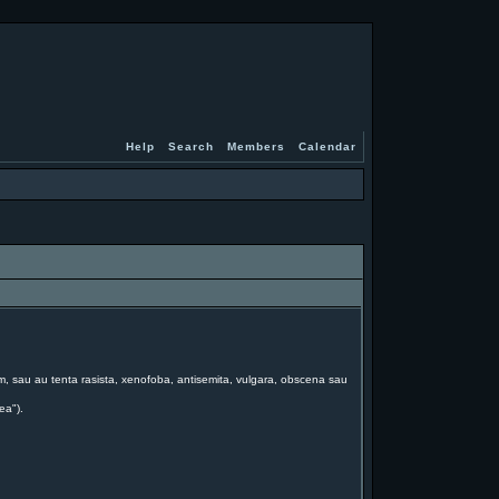
Help
Search
Members
Calendar
forum, sau au tenta rasista, xenofoba, antisemita, vulgara, obscena sau
ea").