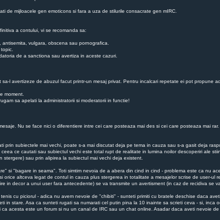
zati de mijloacele gen emoticons si fara a uza de stilurile consacrate gen mIRC.
finitiva a contului, vi se recomanda sa:
ba, antisemita, vulgara, obscena sau pornografica.
 topic.
au datoria de a sanctiona sau avertiza in aceste cazuri.
ot sa-l avertizeze de abuzul facut printr-un mesaj privat. Pentru incalcari repetate ei pot propune ad
ice moment.
gam sa apelati la administratorii si moderatorii in functie!
esaje. Nu se face nici o diferentiere intre cei care posteaza mai des si cei care posteaza mai rar. Nu
utati prin subiectele mai vechi, poate s-a mai discutat deja pe tema in cauza sau s-a gasit deja r
 ceea ce cautati sau subiectul vechi este total rupt de realitate in lumina noilor descoperiri ale sti
 stergere) sau prin alipirea la subiectul mai vechi deja existent.
re" si "bagare in seama". Toti simtim nevoia de a abera din cind in cind - problema este ca nu aces
si orice altceva legat de contul in cauza plus stergerea in totalitate a mesajelor scrise de user-ul r
esire in decor a unui user fara antecedente) se va transmite un avertisment (in caz de recidiva se
enis cu piciorul - adica nu avem nevoie de "chibiti" - sunteti primiti cu bratele deschise daca avet
i in stare. Asa ca sunteti rugati sa numarati cel putin pina la 10 inainte sa scrieti ceva - si, inc
ati ca acesta este un forum si nu un canal de IRC sau un chat online. Asadar daca aveti nevoie de 