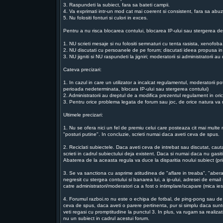
3. Raspundeti la subiect, fara sa bateti campii.
4. Va exprimati intr-un mod cat mai coerent si consistent, fara sa abu
5. Nu folositi fonturi si culori in exces.
Pentru a nu risca blocarea contului, blocarea IP-ului sau stergerea de
1. NU scrieti mesaje si nu folositi semnaturi cu tenta rasista, xenofo
2. NU discutati cu persoanele de pe forum; discutati ideea propusa in
3. NU jigniti si NU raspundeti la jigniri; moderatorii si administratorii 
Cateva precizari:
1. In cazul in care un utilizator a incalcat regulamentul, moderatorii p
perioada nedeterminata, blocara IP-ului sau stergerea contului)
2. Administratorii au dreptul de a modifica prezentul regulament in or
3. Pentru orice problema legata de forum sau joc, de orice natura va ru
Ultimele precizari:
1. Nu se ofera nici un fel de premiu celui care posteaza cit mai multe m
"posturi putine". In concluzie, scrieti numai daca aveti ceva de spus.
2. Reciclati subiectele. Daca aveti ceva de intrebat sau discutat, ca
scrieti in cadrul subiectului deja existent. Daca si numai daca nu gasiti
Abaterea de la aceasta regula va duce la disparitia noului subiect (prin
3. Se va sanctiona cu asprime atitudinea de "aflare in treaba", "abera
negresit cu stergea contului si banarea lui, a ip-ului, adresei de email 
catre administratori/moderatori ca a fost o intimplare/scapare (mica i
4. Forumul razboi.ro nu este o echipa de fotbal, de ping-pong sau de t
ceva de spus, daca aveti o parere pertinenta, pur si simplu daca suntet
veti regasi cu promptitudine la punctul 3. In plus, va rugam sa realiz
nu un subiect in cadrul acestui forum.