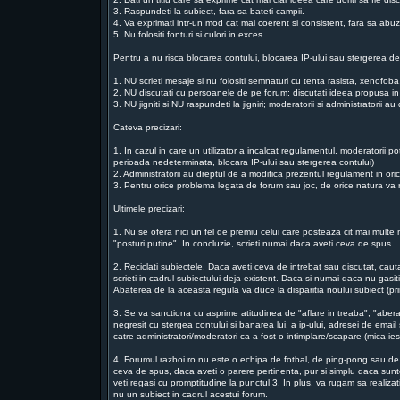
3. Raspundeti la subiect, fara sa bateti campii.
4. Va exprimati intr-un mod cat mai coerent si consistent, fara sa abu
5. Nu folositi fonturi si culori in exces.
Pentru a nu risca blocarea contului, blocarea IP-ului sau stergerea de
1. NU scrieti mesaje si nu folositi semnaturi cu tenta rasista, xenofo
2. NU discutati cu persoanele de pe forum; discutati ideea propusa in
3. NU jigniti si NU raspundeti la jigniri; moderatorii si administratorii 
Cateva precizari:
1. In cazul in care un utilizator a incalcat regulamentul, moderatorii p
perioada nedeterminata, blocara IP-ului sau stergerea contului)
2. Administratorii au dreptul de a modifica prezentul regulament in or
3. Pentru orice problema legata de forum sau joc, de orice natura va ru
Ultimele precizari:
1. Nu se ofera nici un fel de premiu celui care posteaza cit mai multe m
"posturi putine". In concluzie, scrieti numai daca aveti ceva de spus.
2. Reciclati subiectele. Daca aveti ceva de intrebat sau discutat, ca
scrieti in cadrul subiectului deja existent. Daca si numai daca nu gasiti
Abaterea de la aceasta regula va duce la disparitia noului subiect (prin
3. Se va sanctiona cu asprime atitudinea de "aflare in treaba", "abera
negresit cu stergea contului si banarea lui, a ip-ului, adresei de email 
catre administratori/moderatori ca a fost o intimplare/scapare (mica i
4. Forumul razboi.ro nu este o echipa de fotbal, de ping-pong sau de t
ceva de spus, daca aveti o parere pertinenta, pur si simplu daca suntet
veti regasi cu promptitudine la punctul 3. In plus, va rugam sa realiz
nu un subiect in cadrul acestui forum.