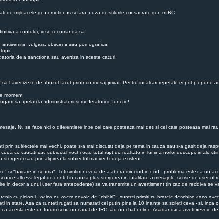
zati de mijloacele gen emoticons si fara a uza de stilurile consacrate gen mIRC.
finitiva a contului, vi se recomanda sa:
ba, antisemita, vulgara, obscena sau pornografica.
 topic.
au datoria de a sanctiona sau avertiza in aceste cazuri.
ot sa-l avertizeze de abuzul facut printr-un mesaj privat. Pentru incalcari repetate ei pot propune ad
ice moment.
gam sa apelati la administratorii si moderatorii in functie!
esaje. Nu se face nici o diferentiere intre cei care posteaza mai des si cei care posteaza mai rar. Nu
utati prin subiectele mai vechi, poate s-a mai discutat deja pe tema in cauza sau s-a gasit deja r
 ceea ce cautati sau subiectul vechi este total rupt de realitate in lumina noilor descoperiri ale sti
 stergere) sau prin alipirea la subiectul mai vechi deja existent.
re" si "bagare in seama". Toti simtim nevoia de a abera din cind in cind - problema este ca nu aces
si orice altceva legat de contul in cauza plus stergerea in totalitate a mesajelor scrise de user-ul r
esire in decor a unui user fara antecedente) se va transmite un avertisment (in caz de recidiva se
enis cu piciorul - adica nu avem nevoie de "chibiti" - sunteti primiti cu bratele deschise daca avet
i in stare. Asa ca sunteti rugati sa numarati cel putin pina la 10 inainte sa scrieti ceva - si, inc
ati ca acesta este un forum si nu un canal de IRC sau un chat online. Asadar daca aveti nevoie de 