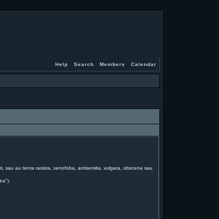
Help
Search
Members
Calendar
forum, sau au tenta rasista, xenofoba, antisemita, vulgara, obscena sau
ea").