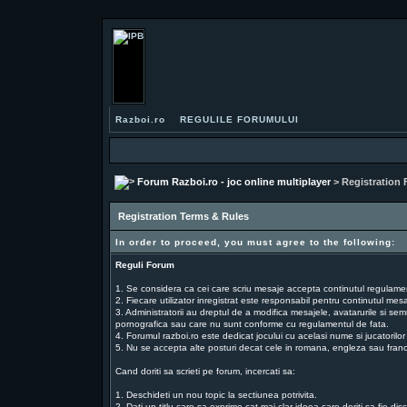
Razboi.ro
REGULILE FORUMULUI
Forum Razboi.ro - joc online multiplayer
> Registration
Registration Terms & Rules
In order to proceed, you must agree to the following:
Reguli Forum
1. Se considera ca cei care scriu mesaje accepta continutul regulamentu
2. Fiecare utilizator inregistrat este responsabil pentru continutul mesaj
3. Administratorii au dreptul de a modifica mesajele, avatarurile si sem
pornografica sau care nu sunt conforme cu regulamentul de fata.
4. Forumul razboi.ro este dedicat jocului cu acelasi nume si jucatorilor
5. Nu se accepta alte posturi decat cele in romana, engleza sau fran
Cand doriti sa scrieti pe forum, incercati sa:
1. Deschideti un nou topic la sectiunea potrivita.
2. Dati un titlu care sa exprime cat mai clar ideea care doriti sa fie dis