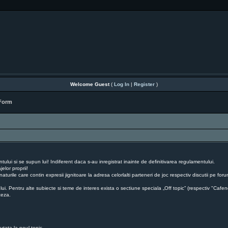
Welcome Guest
(
Log In
|
Register
)
 Form
lui si se supun lui! Indiferent daca s-au inregistrat inainte de definitivarea regulamentului.
elor proprii!
naturile care contin expresii jignitoare la adresa celorlalti parteneri de joc respectiv discutii pe 
 lui. Pentru alte subiecte si teme de interes exista o sectiune speciala „Off topic” (respectiv "Cafen
ceza.
cutata la noul topic.