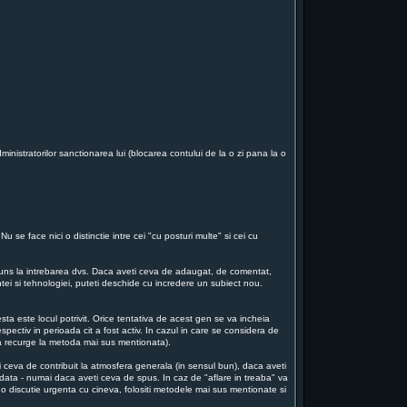
ministratorilor sanctionarea lui (blocarea contului de la o zi pana la o
 se face nici o distinctie intre cei "cu posturi multe" si cei cu
aspuns la intrebarea dvs. Daca aveti ceva de adaugat, de comentat,
intei si tehnologiei, puteti deschide cu incredere un subiect nou.
ta este locul potrivit. Orice tentativa de acest gen se va incheia
espectiv in perioada cit a fost activ. In cazul in care se considera de
 va recurge la metoda mai sus mentionata).
i ceva de contribuit la atmosfera generala (in sensul bun), daca aveti
a odata - numai daca aveti ceva de spus. In caz de "aflare in treaba" va
o discutie urgenta cu cineva, folositi metodele mai sus mentionate si