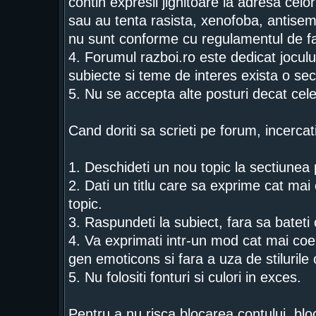
contin expresii jignitoare la adresa celor
sau au tenta rasista, xenofoba, antise
nu sunt conforme cu regulamentul de fa
4. Forumul razboi.ro este dedicat jocului
subiecte si teme de interes exista o sec
5. Nu se accepta alte posturi decat cel
Cand doriti sa scrieti pe forum, incercat
1. Deschideti un nou topic la sectiunea p
2. Dati un titlu care sa exprime cat mai c
topic.
3. Raspundeti la subiect, fara sa bateti
4. Va exprimati intr-un mod cat mai coer
gen emoticons si fara a uza de stiluril
5. Nu folositi fonturi si culori in exces.
Pentru a nu risca blocarea contului, bloc