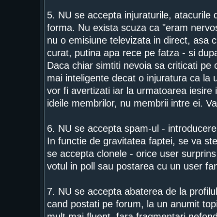
5. NU se accepta injuraturile, atacurile d
forma. Nu exista scuza ca "eram nervos
nu o emisiune televizata in direct, asa c
curat, putina apa rece pe fatza - si dupa
Daca chiar simtiti nevoia sa criticati p
mai inteligente decat o injuratura ca la 
vor fi avertizati iar la urmatoarea iesire
ideile membrilor, nu membrii intre ei. V
6. NU se accepta spam-ul - introducerea
In functie de gravitatea faptei, se va s
se accepta clonele - orice user surprins i
votul in poll sau postarea cu un user f
7. NU se accepta abaterea de la profilul
cand postati pe forum, la un anumit topic.
mult mai fluent, fara fragmentari nefond