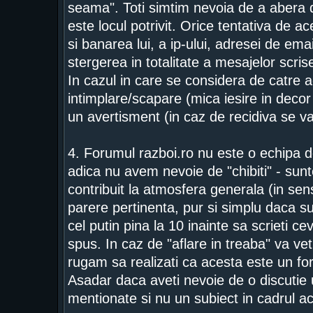
seama". Toti simtim nevoia de a abera d
este locul potrivit. Orice tentativa de a
si banarea lui, a ip-ului, adresei de ema
stergerea in totalitate a mesajelor scrise
In cazul in care se considera de catre a
intimplare/scapare (mica iesire in deco
un avertisment (in caz de recidiva se 
4. Forumul razboi.ro nu este o echipa de
adica nu avem nevoie de "chibiti" - sunt
contribuit la atmosfera generala (in se
parere pertinenta, pur si simplu daca su
cel putin pina la 10 inainte sa scrieti c
spus. In caz de "aflare in treaba" va vet
rugam sa realizati ca acesta este un fo
Asadar daca aveti nevoie de o discutie 
mentionate si nu un subiect in cadrul a