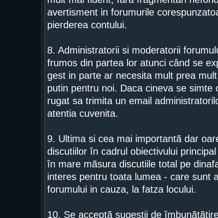
avertisment in forumurile corespunzatoar
pierderea contului.
8. Administratorii si moderatorii forumu
frumos din partea lor atunci când se exp
gest in parte ar necesita mult prea mult 
putin pentru noi. Daca cineva se simte c
rugat sa trimita un email administratorilo
atentia cuvenita.
9. Ultima si cea mai importantã dar o
discutiilor în cadrul obiectivului princip
în mare mãsura discutiile total pe dinaf
interes pentru toata lumea - care sunt 
forumului in cauza, la fatza locului.
10. Se acceptã sugestii de îmbunãtãtire