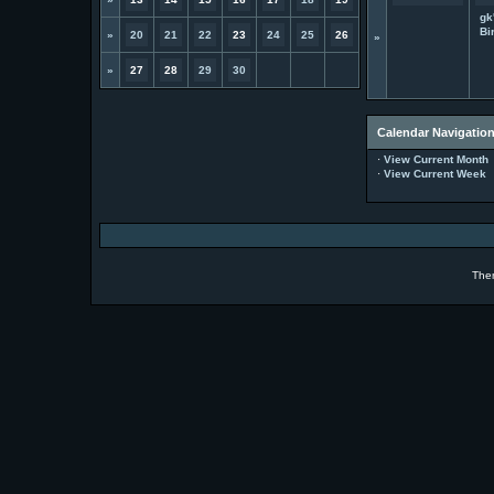
gk
Bi
»
20
21
22
23
24
25
26
»
»
27
28
29
30
Calendar Navigatio
·
View Current Month
·
View Current Week
The