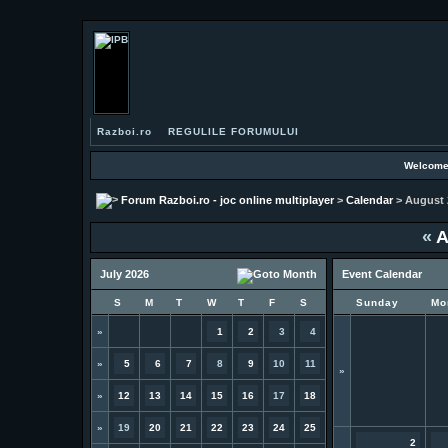
Razboi.ro
REGULILE FORUMULUI
Welcome
Forum Razboi.ro - joc online multiplayer
>
Calendar
> August 
«
A
July 2026
Event Calendar
S
M
T
W
T
F
S
Sunday
Mo
»
1
2
3
4
»
5
6
7
8
9
10
11
»
»
12
13
14
15
16
17
18
»
19
20
21
22
23
24
25
2