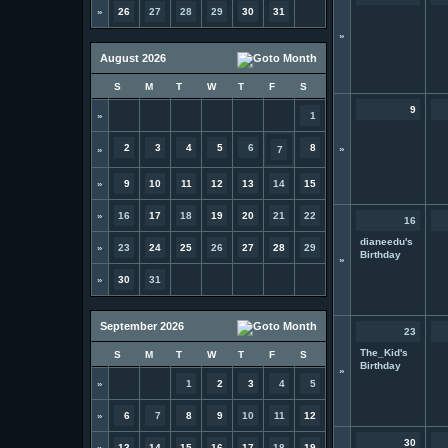
»
26
27
28
29
30
31
»
August 2026
S
M
T
W
T
F
S
9
»
1
2
3
4
5
6
8
»
»
7
»
9
10
11
12
13
14
15
»
16
17
18
19
20
21
22
16
dianeedu's
»
23
24
25
26
27
28
29
Birthday
»
»
30
31
September 2026
23
The_Kid's
S
M
T
W
T
F
S
Birthday
»
»
1
2
3
4
5
»
6
7
8
9
10
11
12
30
»
13
14
15
16
17
18
19