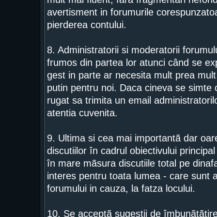
avertisment in forumurile corespunzatoar
pierderea contului.
8. Administratorii si moderatorii forumu
frumos din partea lor atunci când se exp
gest in parte ar necesita mult prea mult 
putin pentru noi. Daca cineva se simte c
rugat sa trimita un email administratorilo
atentia cuvenita.
9. Ultima si cea mai importantã dar o
discutiilor în cadrul obiectivului princip
în mare mãsura discutiile total pe dinaf
interes pentru toata lumea - care sunt 
forumului in cauza, la fatza locului.
10. Se acceptã sugestii de îmbunãtãtire