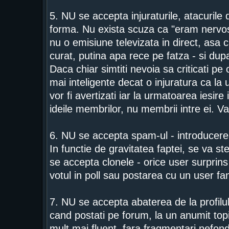
5. NU se accepta injuraturile, atacurile d
forma. Nu exista scuza ca "eram nervos
nu o emisiune televizata in direct, asa c
curat, putina apa rece pe fatza - si dupa
Daca chiar simtiti nevoia sa criticati p
mai inteligente decat o injuratura ca la 
vor fi avertizati iar la urmatoarea iesire
ideile membrilor, nu membrii intre ei. V
6. NU se accepta spam-ul - introducerea
In functie de gravitatea faptei, se va s
se accepta clonele - orice user surprins i
votul in poll sau postarea cu un user f
7. NU se accepta abaterea de la profilul
cand postati pe forum, la un anumit topic.
mult mai fluent, fara fragmentari nefond