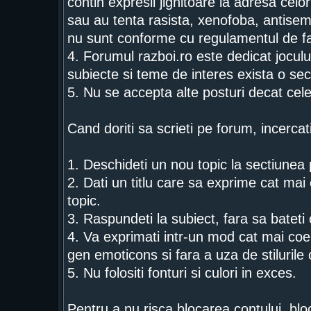
contin expresii jignitoare la adresa celor
sau au tenta rasista, xenofoba, antise
nu sunt conforme cu regulamentul de fa
4. Forumul razboi.ro este dedicat jocului
subiecte si teme de interes exista o sec
5. Nu se accepta alte posturi decat cel
Cand doriti sa scrieti pe forum, incercat
1. Deschideti un nou topic la sectiunea p
2. Dati un titlu care sa exprime cat mai c
topic.
3. Raspundeti la subiect, fara sa bateti
4. Va exprimati intr-un mod cat mai coer
gen emoticons si fara a uza de stiluril
5. Nu folositi fonturi si culori in exces.
Pentru a nu risca blocarea contului, bloc