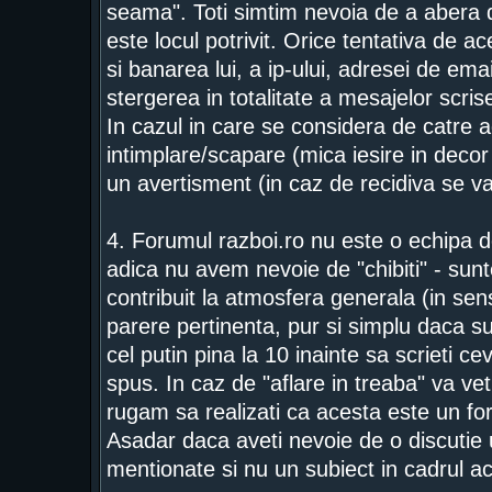
seama". Toti simtim nevoia de a abera d
este locul potrivit. Orice tentativa de a
si banarea lui, a ip-ului, adresei de ema
stergerea in totalitate a mesajelor scrise
In cazul in care se considera de catre a
intimplare/scapare (mica iesire in deco
un avertisment (in caz de recidiva se 
4. Forumul razboi.ro nu este o echipa de
adica nu avem nevoie de "chibiti" - sunt
contribuit la atmosfera generala (in se
parere pertinenta, pur si simplu daca su
cel putin pina la 10 inainte sa scrieti c
spus. In caz de "aflare in treaba" va vet
rugam sa realizati ca acesta este un fo
Asadar daca aveti nevoie de o discutie 
mentionate si nu un subiect in cadrul a