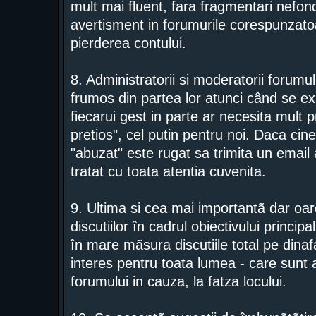
mult mai fluent, fara fragmentari nefond
avertisment in forumurile corespunzatoa
pierderea contului.
8. Administratorii si moderatorii forumu
frumos din partea lor atunci când se ex
fiecarui gest in parte ar necesita mult p
pretios", cel putin pentru noi. Daca cine
"abuzat" este rugat sa trimita un email a
tratat cu toata atentia cuvenita.
9. Ultima si cea mai importantã dar o
discutiilor în cadrul obiectivului princip
în mare mãsura discutiile total pe dinaf
interes pentru toata lumea - care sunt 
forumului in cauza, la fatza locului.