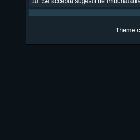
10. Se acceptã sugestii de îmbunãtãtire
Theme c