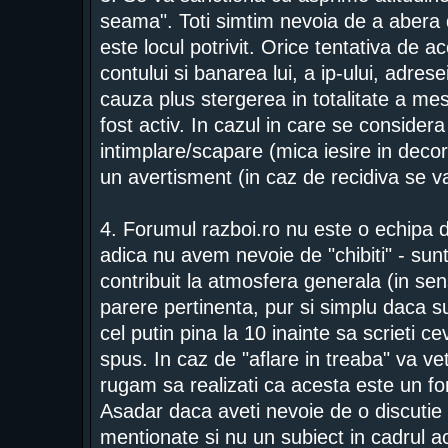
seama". Toti simtim nevoia de a abera 
este locul potrivit. Orice tentativa de 
contului si banarea lui, a ip-ului, adrese
cauza plus stergerea in totalitate a mes
fost activ. In cazul in care se consider
intimplare/scapare (mica iesire in deco
un avertisment (in caz de recidiva se 
4. Forumul razboi.ro nu este o echipa d
adica nu avem nevoie de "chibiti" - sunt
contribuit la atmosfera generala (in se
parere pertinenta, pur si simplu daca su
cel putin pina la 10 inainte sa scrieti c
spus. In caz de "aflare in treaba" va vet
rugam sa realizati ca acesta este un f
Asadar daca aveti nevoie de o discutie 
mentionate si nu un subiect in cadrul a