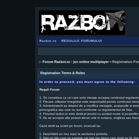
Razboi.ro
REGULILE FORUMULUI
Forum Razboi.ro - joc online multiplayer
> Registration Fo
Registration Terms & Rules
In order to proceed, you must agree to the following:
Reguli Forum
1. Se considera ca cei care scriu mesaje accepta continutul regulamentu
2. Fiecare utilizator inregistrat este responsabil pentru continutul mesaj
3. Administratorii au dreptul de a modifica mesajele, avatarurile si sem
pornografica sau care nu sunt conforme cu regulamentul de fata.
4. Forumul razboi.ro este dedicat jocului cu acelasi nume si jucatorilor
5. Nu se accepta alte posturi decat cele in romana, engleza sau fran
Cand doriti sa scrieti pe forum, incercati sa:
1. Deschideti un nou topic la sectiunea potrivita.
2. Dati un titlu care sa exprime cat mai clar ideea care doriti sa fie dis