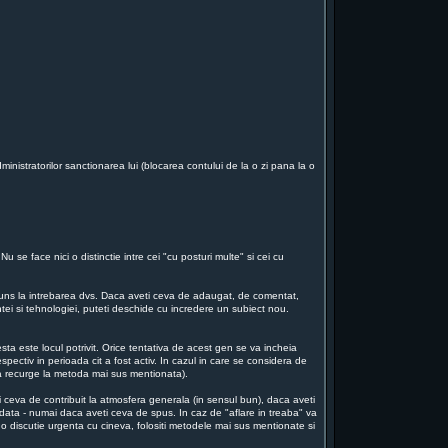
ministratorilor sanctionarea lui (blocarea contului de la o zi pana la o
 se face nici o distinctie intre cei "cu posturi multe" si cei cu
aspuns la intrebarea dvs. Daca aveti ceva de adaugat, de comentat,
intei si tehnologiei, puteti deschide cu incredere un subiect nou.
ta este locul potrivit. Orice tentativa de acest gen se va incheia
espectiv in perioada cit a fost activ. In cazul in care se considera de
 va recurge la metoda mai sus mentionata).
i ceva de contribuit la atmosfera generala (in sensul bun), daca aveti
a odata - numai daca aveti ceva de spus. In caz de "aflare in treaba" va
o discutie urgenta cu cineva, folositi metodele mai sus mentionate si