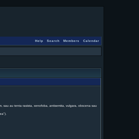
Help
Search
Members
Calendar
forum, sau au tenta rasista, xenofoba, antisemita, vulgara, obscena sau
ea").