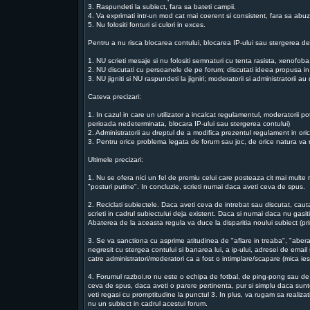
3. Raspundeti la subiect, fara sa bateti campii.
4. Va exprimati intr-un mod cat mai coerent si consistent, fara sa abu
5. Nu folositi fonturi si culori in exces.
Pentru a nu risca blocarea contului, blocarea IP-ului sau stergerea de
1. NU scrieti mesaje si nu folositi semnaturi cu tenta rasista, xenofo
2. NU discutati cu persoanele de pe forum; discutati ideea propusa in
3. NU jigniti si NU raspundeti la jigniri; moderatorii si administratorii 
Cateva precizari:
1. In cazul in care un utilizator a incalcat regulamentul, moderatorii p
perioada nedeterminata, blocara IP-ului sau stergerea contului)
2. Administratorii au dreptul de a modifica prezentul regulament in or
3. Pentru orice problema legata de forum sau joc, de orice natura va ru
Ultimele precizari:
1. Nu se ofera nici un fel de premiu celui care posteaza cit mai multe m
"posturi putine". In concluzie, scrieti numai daca aveti ceva de spus.
2. Reciclati subiectele. Daca aveti ceva de intrebat sau discutat, ca
scrieti in cadrul subiectului deja existent. Daca si numai daca nu gasiti
Abaterea de la aceasta regula va duce la disparitia noului subiect (prin
3. Se va sanctiona cu asprime atitudinea de "aflare in treaba", "abera
negresit cu stergea contului si banarea lui, a ip-ului, adresei de email 
catre administratori/moderatori ca a fost o intimplare/scapare (mica i
4. Forumul razboi.ro nu este o echipa de fotbal, de ping-pong sau de t
ceva de spus, daca aveti o parere pertinenta, pur si simplu daca suntet
veti regasi cu promptitudine la punctul 3. In plus, va rugam sa realiz
nu un subiect in cadrul acestui forum.