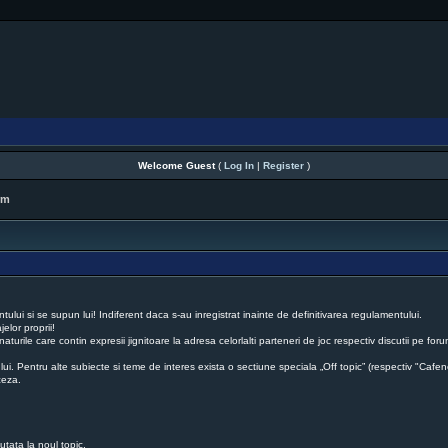
Welcome Guest
(
Log In
|
Register
)
rm
lui si se supun lui! Indiferent daca s-au inregistrat inainte de definitivarea regulamentului.
elor proprii!
naturile care contin expresii jignitoare la adresa celorlalti parteneri de joc respectiv discutii pe 
 lui. Pentru alte subiecte si teme de interes exista o sectiune speciala „Off topic” (respectiv "Cafen
ceza.
cutata la noul topic.