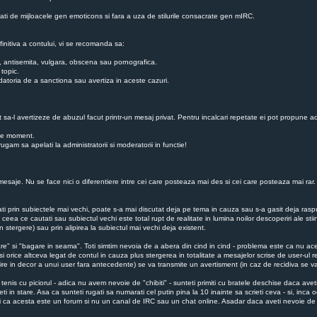
zati de mijloacele gen emoticons si fara a uza de stilurile consacrate gen mIRC.
finitiva a contului, vi se recomanda sa:
ba, antisemita, vulgara, obscena sau pornografica.
 topic.
au datoria de a sanctiona sau avertiza in aceste cazuri.
ot sa-l avertizeze de abuzul facut printr-un mesaj privat. Pentru incalcari repetate ei pot propune ad
ice moment.
gam sa apelati la administratorii si moderatorii in functie!
esaje. Nu se face nici o diferentiere intre cei care posteaza mai des si cei care posteaza mai rar. Nu
utati prin subiectele mai vechi, poate s-a mai discutat deja pe tema in cauza sau s-a gasit deja r
 ceea ce cautati sau subiectul vechi este total rupt de realitate in lumina noilor descoperiri ale sti
 stergere) sau prin alipirea la subiectul mai vechi deja existent.
re" si "bagare in seama". Toti simtim nevoia de a abera din cind in cind - problema este ca nu aces
si orice altceva legat de contul in cauza plus stergerea in totalitate a mesajelor scrise de user-ul r
esire in decor a unui user fara antecedente) se va transmite un avertisment (in caz de recidiva se
enis cu piciorul - adica nu avem nevoie de "chibiti" - sunteti primiti cu bratele deschise daca avet
i in stare. Asa ca sunteti rugati sa numarati cel putin pina la 10 inainte sa scrieti ceva - si, inc
ati ca acesta este un forum si nu un canal de IRC sau un chat online. Asadar daca aveti nevoie de 