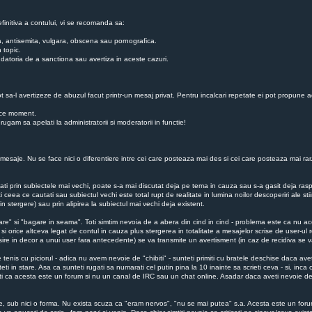
finitiva a contului, vi se recomanda sa:
ba, antisemita, vulgara, obscena sau pornografica.
 topic.
 au datoria de a sanctiona sau avertiza in aceste cazuri.
ot sa-l avertizeze de abuzul facut printr-un mesaj privat. Pentru incalcari repetate ei pot propune a
rice moment.
gam sa apelati la administratorii si moderatorii in functie!
esaje. Nu se face nici o diferentiere intre cei care posteaza mai des si cei care posteaza mai rar. N
utati prin subiectele mai vechi, poate s-a mai discutat deja pe tema in cauza sau s-a gasit deja r
i ceea ce cautati sau subiectul vechi este total rupt de realitate in lumina noilor descoperiri ale st
n stergere) sau prin alipirea la subiectul mai vechi deja existent.
are" si "bagare in seama". Toti simtim nevoia de a abera din cind in cind - problema este ca nu ace
 si orice altceva legat de contul in cauza plus stergerea in totalitate a mesajelor scrise de user-ul r
iesire in decor a unui user fara antecedente) se va transmite un avertisment (in caz de recidiva s
enis cu piciorul - adica nu avem nevoie de "chibiti" - sunteti primiti cu bratele deschise daca ave
i in stare. Asa ca sunteti rugati sa numarati cel putin pina la 10 inainte sa scrieti ceva - si, inc
zati ca acesta este un forum si nu un canal de IRC sau un chat online. Asadar daca aveti nevoie de
niile, sub nici o forma. Nu exista scuza ca "eram nervos", "nu se mai putea" s.a. Acesta este un foru