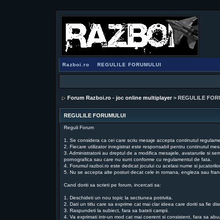
Razboi.ro
REGULILE FORUMULUI
Forum Razboi.ro - joc online multiplayer
> REGULILE FOR
REGULILE FORUMULUI
Reguli Forum
1. Se considera ca cei care scriu mesaje accepta continutul regulament
2. Fiecare utilizator inregistrat este responsabil pentru continutul mesa
3. Administratorii au dreptul de a modifica mesajele, avatarurile si se
pornografica sau care nu sunt conforme cu regulamentul de fata.
4. Forumul razboi.ro este dedicat jocului cu acelasi nume si jucatorilo
5. Nu se accepta alte posturi decat cele in romana, engleza sau fra
Cand doriti sa scrieti pe forum, incercati sa:
1. Deschideti un nou topic la sectiunea potrivita.
2. Dati un titlu care sa exprime cat mai clar ideea care doriti sa fie dis
3. Raspundeti la subiect, fara sa bateti campii.
4. Va exprimati intr-un mod cat mai coerent si consistent, fara sa ab