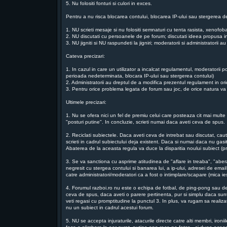
5. Nu folositi fonturi si culori in exces.
Pentru a nu risca blocarea contului, blocarea IP-ului sau stergerea de
1. NU scrieti mesaje si nu folositi semnaturi cu tenta rasista, xenofo
2. NU discutati cu persoanele de pe forum; discutati ideea propusa in
3. NU jigniti si NU raspundeti la jigniri; moderatorii si administratorii
Cateva precizari:
1. In cazul in care un utilizator a incalcat regulamentul, moderatorii p
perioada nedeterminata, blocara IP-ului sau stergerea contului)
2. Administratorii au dreptul de a modifica prezentul regulament in o
3. Pentru orice problema legata de forum sau joc, de orice natura va ru
Ultimele precizari:
1. Nu se ofera nici un fel de premiu celui care posteaza cit mai multe m
"posturi putine". In concluzie, scrieti numai daca aveti ceva de spus.
2. Reciclati subiectele. Daca aveti ceva de intrebat sau discutat, ca
scrieti in cadrul subiectului deja existent. Daca si numai daca nu gasit
Abaterea de la aceasta regula va duce la disparitia noului subiect (pri
3. Se va sanctiona cu asprime atitudinea de "aflare in treaba", "aber
negresit cu stergea contului si banarea lui, a ip-ului, adresei de email
catre administratori/moderatori ca a fost o intimplare/scapare (mica 
4. Forumul razboi.ro nu este o echipa de fotbal, de ping-pong sau de t
ceva de spus, daca aveti o parere pertinenta, pur si simplu daca suntet
veti regasi cu promptitudine la punctul 3. In plus, va rugam sa reali
nu un subiect in cadrul acestui forum.
5. NU se accepta injuraturile, atacurile directe catre alti membri, iro