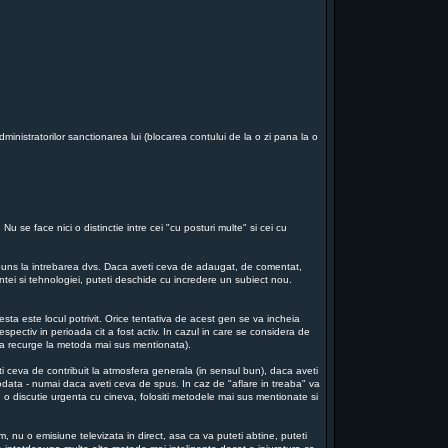
dministratorilor sanctionarea lui (blocarea contului de la o zi pana la o
u se face nici o distinctie intre cei "cu posturi multe" si cei cu
aspuns la intrebarea dvs. Daca aveti ceva de adaugat, de comentat,
iintei si tehnologiei, puteti deschide cu incredere un subiect nou.
sta este locul potrivit. Orice tentativa de acest gen se va incheia
espectiv in perioada cit a fost activ. In cazul in care se considera de
e va recurge la metoda mai sus mentionata).
ti ceva de contribuit la atmosfera generala (in sensul bun), daca aveti
a odata - numai daca aveti ceva de spus. In caz de "aflare in treaba" va
 o discutie urgenta cu cineva, folositi metodele mai sus mentionate si
m, nu o emisiune televizata in direct, asa ca va puteti abtine, puteti