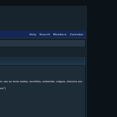
Help
Search
Members
Calendar
 forum, sau au tenta rasista, xenofoba, antisemita, vulgara, obscena sau
nea").