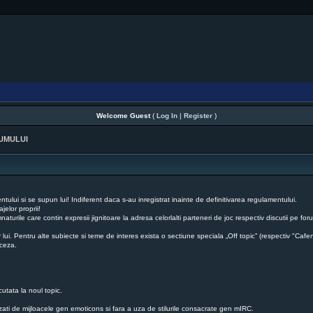
Welcome Guest
(
Log In
|
Register
)
UMULUI
ului si se supun lui! Indiferent daca s-au inregistrat inainte de definitivarea regulamentului.
jelor proprii!
mnaturile care contin expresii jignitoare la adresa celorlalti parteneri de joc respectiv discutii pe
r lui. Pentru alte subiecte si teme de interes exista o sectiune speciala „Off topic” (respectiv "Cafe
nceza.
cutata la noul topic.
uzati de mijloacele gen emoticons si fara a uza de stilurile consacrate gen mIRC.